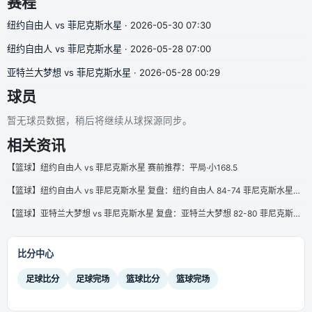
赛程
纽约自由人 vs 菲尼克斯水星
· 2026-05-30 07:30
纽约自由人 vs 菲尼克斯水星
· 2026-05-28 07:00
亚特兰大梦想 vs 菲尼克斯水星
· 2026-05-28 00:29
球员
暂无球员数据，稍后将继续从球探源同步。
相关资讯
【篮球】纽约自由人 vs 菲尼克斯水星 赛前推荐：平局·小168.5
【篮球】纽约自由人 vs 菲尼克斯水星 复盘：纽约自由人 84-74 菲尼克斯水星，主队在赛果主
【篮球】亚特兰大梦想 vs 菲尼克斯水星 复盘：亚特兰大梦想 82-80 菲尼克斯水星，主队在赛果
比分中心
足球比分
足球完场
篮球比分
篮球完场