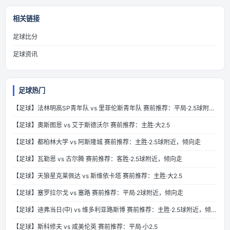
相关链接
足球比分
足球资讯
足球热门
【足球】法林明高SP青年队 vs 里菲伦斯青年队 赛前推荐：平局·2.5球附近，倾向走
【足球】奧斯图恩 vs 艾于斯德沃尔 赛前推荐：主胜·大2.5
【足球】都柏林大学 vs 阿斯隆城 赛前推荐：主胜·2.5球附近，倾向走
【足球】瓦勒恩 vs 古尔腾 赛前推荐：客胜·2.5球附近，倾向走
【足球】天狼星克莱佩达 vs 斯维依卡塔 赛前推荐：主胜·大2.5
【足球】塞罗拉尔戈 vs 塞路 赛前推荐：平局·2球附近，倾向走
【足球】迪弗当日(中) vs 维多利亚路斯博 赛前推荐：主胜·2.5球附近，倾向走
【足球】斯科修夫 vs 咸美伦英 赛前推荐：平局·小2.5