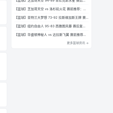
【篮球】芝加哥天空 94-89 菲尼克斯水星 赛后复盘：技术统计与数据解读
【篮球】芝加哥天空 vs 洛杉矶火花 赛前推荐：平局·小2.5
【篮球】亚特兰大梦想 73-92 拉斯维加斯王牌 赛后复盘：技术统计与数据解读
【篮球】纽约自由人 95-83 西雅图风暴 赛后复盘：技术统计与数据解读
【篮球】华盛顿神秘人 vs 达拉斯飞翼 赛前推荐：平局·小166.5
更多篮球资讯 →