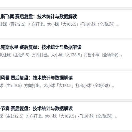
达拉斯飞翼 赛后复盘：技术统计与数据解读
队让球（客让2.5）方向打出。大小球「大165.5」打出小球（全场0球）。
菲尼克斯水星 赛后复盘：技术统计与数据解读
主队让球（主让5.5）方向打出。大小球「大178.5」打出小球（全场0球）。
雅图风暴 赛后复盘：技术统计与数据解读
球（主让9.5）方向打出。大小球「大181.5」打出小球（全场0球）。
伦多节奏 赛后复盘：技术统计与数据解读
球（主让12.5）方向打出。大小球「大169.5」打出小球（全场0球）。