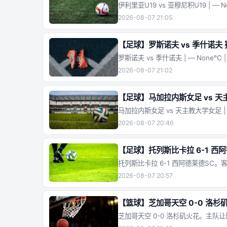
伊利里亚U19 vs 亚穆尼积U19 | 
2026-08-07 21:05
【足球】罗斯诺夫 vs 季什诺夫 
罗斯诺夫 vs 季什诺夫 | — None
2026-08-07 21:02
【足球】马加拉内斯女足 vs 天
马加拉内斯女足 vs 天主教大学女足 |
2026-08-07 20:46
【足球】托列斯比卡拉 6-1 西
托列斯比卡拉 6-1 西阿德莱德SC
2026-08-07 20:57
【篮球】芝加哥天空 0-0 洛
芝加哥天空 0-0 洛杉矶火花。主队让