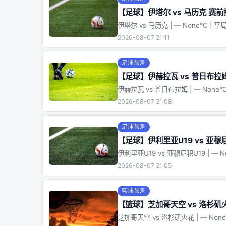
【足球】伊塔尔 vs 马历克 赛前
伊塔尔 vs 马历克 | — None℃ |
2026-08-07 21:11
足球预测
【足球】伊赫拉瓦 vs 普日布拉姆
伊赫拉瓦 vs 普日布拉姆 | — Non
2026-08-07 21:08
足球预测
【足球】伊利里亚U19 vs 亚穆尼
伊利里亚U19 vs 亚穆尼积U19 | 
2026-08-07 21:05
篮球预测
【篮球】芝加哥天空 vs 洛杉矶火
芝加哥天空 vs 洛杉矶火花 | — No