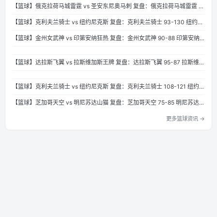
【篮球】俄克拉荷马城雷霆 vs 圣安东尼奥马刺 复盘：俄克拉荷马城雷霆 127-114 圣安东尼奥马刺，主队在
【篮球】克利夫兰骑士 vs 纽约尼克斯 复盘：克利夫兰骑士 93-130 纽约尼克斯，客队在赛果
【篮球】金州女武神 vs 印第安纳狂热 复盘：金州女武神 90-88 印第安纳狂热，主队在赛果主
【篮球】达拉斯飞翼 vs 拉斯维加斯王牌 复盘：达拉斯飞翼 95-87 拉斯维加斯王牌，主队在赛果
【篮球】克利夫兰骑士 vs 纽约尼克斯 复盘：克利夫兰骑士 108-121 纽约尼克斯，客队在赛果
【篮球】芝加哥天空 vs 明尼苏达山猫 复盘：芝加哥天空 75-85 明尼苏达山猫，客队在赛果客胜；暂
更多篮球资讯 →