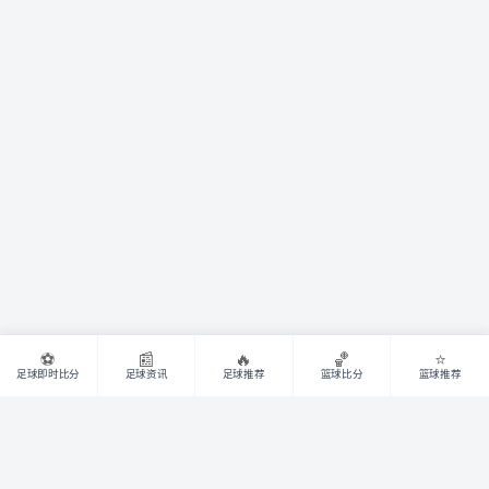
⚽
📰
🔥
🏀
⭐
足球即时比分
足球资讯
足球推荐
篮球比分
篮球推荐
足球比分
即时比分
·
完场比分
篮球比分
即时比分
·
完场比分