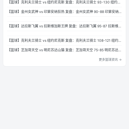
【篮球】克利夫兰骑士 vs 纽约尼克斯 复盘：克利夫兰骑士 93-130 纽约尼克斯，客队在赛果
【篮球】金州女武神 vs 印第安纳狂热 复盘：金州女武神 90-88 印第安纳狂热，主队在赛果主
【篮球】达拉斯飞翼 vs 拉斯维加斯王牌 复盘：达拉斯飞翼 95-87 拉斯维加斯王牌，主队在赛果
【篮球】克利夫兰骑士 vs 纽约尼克斯 复盘：克利夫兰骑士 108-121 纽约尼克斯，客队在赛果
【篮球】芝加哥天空 vs 明尼苏达山猫 复盘：芝加哥天空 75-85 明尼苏达山猫，客队在赛果客胜；暂
更多篮球资讯 →