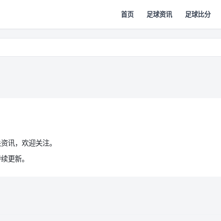
首页
足球资讯
足球比分
关资讯，欢迎关注。
持续更新。