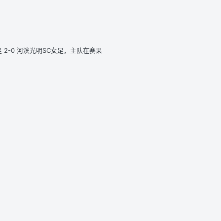
 2-0 河滨光明SC女足，主队在赛果