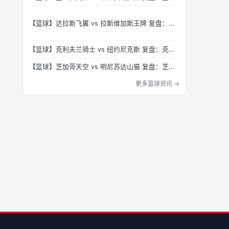
【篮球】达拉斯飞翼 vs 拉斯维加斯王牌 复盘：达拉斯飞翼 95-87 拉斯维加斯王牌，主队在赛果
【篮球】克利夫兰骑士 vs 纽约尼克斯 复盘：克利夫兰骑士 108-121 纽约尼克斯，客队在赛果
【篮球】芝加哥天空 vs 明尼苏达山猫 复盘：芝加哥天空 75-85 明尼苏达山猫，客队在赛果客胜；暂
更多篮球资讯 →