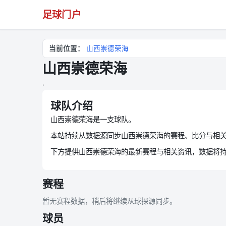
足球门户
当前位置：
山西崇德荣海
山西崇德荣海
·
球队介绍
山西崇德荣海是一支球队。
本站持续从数据源同步山西崇德荣海的赛程、比分与相
下方提供山西崇德荣海的最新赛程与相关资讯，数据将
赛程
暂无赛程数据，稍后将继续从球探源同步。
球员