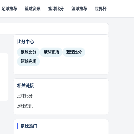
足球推荐
篮球资讯
篮球比分
篮球推荐
世界杯
比分中心
足球比分
足球完场
篮球比分
篮球完场
相关链接
足球比分
足球资讯
足球热门