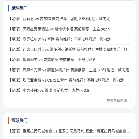
足球热门
【足球】瓦勒恩 vs 古尔腾 赛前推荐：客胜·2.5球附近，倾向走
【足球】天狼星克莱佩达 vs 斯维依卡塔 赛前推荐：主胜·大2.5
【足球】塞罗拉尔戈 vs 塞路 赛前推荐：平局·2球附近，倾向走
【足球】迪弗当日(中) vs 维多利亚路斯博 赛前推荐：主胜·2.5球附近，倾向走
【足球】斯科修夫 vs 咸美伦英 赛前推荐：平局·小2.5
【足球】西麻省先锋 vs 康涅狄格拉什 赛前推荐：主胜·3.5球附近，倾向走
【足球】坎巴亚金融 vs CD独立青年 赛前推荐：客胜·2球附近，倾向走
【足球】小男孩FD vs 维比 赛前推荐：客胜·大2.5
更多足球资讯 →
篮球热门
【篮球】俄克拉荷马城雷霆 vs 圣安东尼奥马刺 复盘：俄克拉荷马城雷霆 127-114 圣安东尼奥马刺，主队在