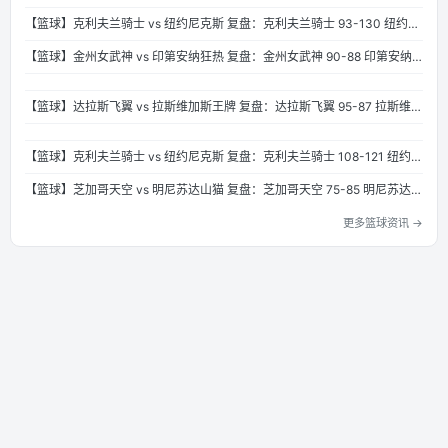
【篮球】克利夫兰骑士 vs 纽约尼克斯 复盘：克利夫兰骑士 93-130 纽约尼克斯，客队在赛果
【篮球】金州女武神 vs 印第安纳狂热 复盘：金州女武神 90-88 印第安纳狂热，主队在赛果主
【篮球】达拉斯飞翼 vs 拉斯维加斯王牌 复盘：达拉斯飞翼 95-87 拉斯维加斯王牌，主队在赛果
【篮球】克利夫兰骑士 vs 纽约尼克斯 复盘：克利夫兰骑士 108-121 纽约尼克斯，客队在赛果
【篮球】芝加哥天空 vs 明尼苏达山猫 复盘：芝加哥天空 75-85 明尼苏达山猫，客队在赛果客胜；暂
更多篮球资讯 →