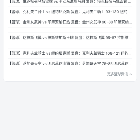
【篮球】俄克拉荷马城雷霆 vs 圣安东尼奥马刺 复盘：俄克拉荷马城雷霆 127-114 圣安东尼奥马刺，主队在
【篮球】克利夫兰骑士 vs 纽约尼克斯 复盘：克利夫兰骑士 93-130 纽约尼克斯，客队在赛果
【篮球】金州女武神 vs 印第安纳狂热 复盘：金州女武神 90-88 印第安纳狂热，主队在赛果主
【篮球】达拉斯飞翼 vs 拉斯维加斯王牌 复盘：达拉斯飞翼 95-87 拉斯维加斯王牌，主队在赛果
【篮球】克利夫兰骑士 vs 纽约尼克斯 复盘：克利夫兰骑士 108-121 纽约尼克斯，客队在赛果
【篮球】芝加哥天空 vs 明尼苏达山猫 复盘：芝加哥天空 75-85 明尼苏达山猫，客队在赛果客胜；暂
更多篮球资讯 →