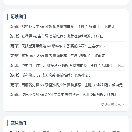
足球热门
【足球】都柏林大学 vs 阿斯隆城 赛前推荐：主胜·2.5球附近，倾向走
【足球】瓦勒恩 vs 古尔腾 赛前推荐：客胜·2.5球附近，倾向走
【足球】天狼星克莱佩达 vs 斯维依卡塔 赛前推荐：主胜·大2.5
【足球】塞罗拉尔戈 vs 塞路 赛前推荐：平局·2球附近，倾向走
【足球】迪弗当日(中) vs 维多利亚路斯博 赛前推荐：主胜·2.5球附近，倾向走
【足球】斯科修夫 vs 咸美伦英 赛前推荐：平局·小2.5
【足球】西麻省先锋 vs 康涅狄格拉什 赛前推荐：主胜·3.5球附近，倾向走
【足球】坎巴亚金融 vs CD独立青年 赛前推荐：客胜·2球附近，倾向走
更多足球资讯 →
篮球热门