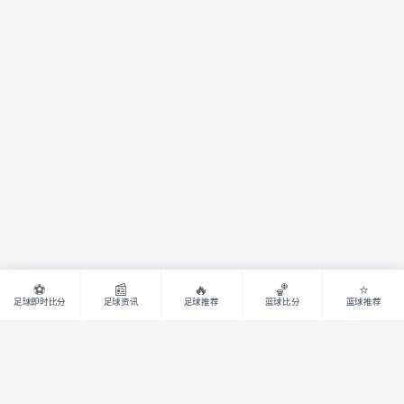
⚽
📰
🔥
🏀
⭐
足球即时比分
足球资讯
足球推荐
篮球比分
篮球推荐
足球比分
即时比分
·
完场比分
篮球比分
即时比分
·
完场比分