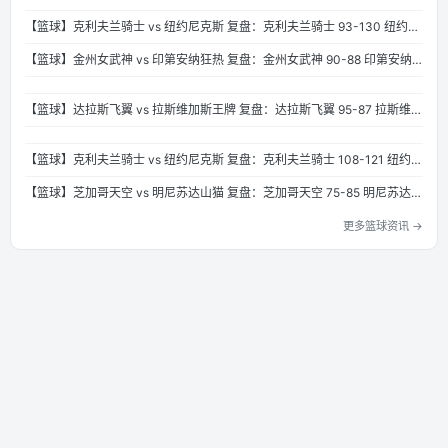
【篮球】克利夫兰骑士 vs 纽约尼克斯 复盘：克利夫兰骑士 93-130 纽约尼克斯，客队在赛果
【篮球】金州女武神 vs 印第安纳狂热 复盘：金州女武神 90-88 印第安纳狂热，主队在赛果主
【篮球】达拉斯飞翼 vs 拉斯维加斯王牌 复盘：达拉斯飞翼 95-87 拉斯维加斯王牌，主队在赛果
【篮球】克利夫兰骑士 vs 纽约尼克斯 复盘：克利夫兰骑士 108-121 纽约尼克斯，客队在赛果
【篮球】芝加哥天空 vs 明尼苏达山猫 复盘：芝加哥天空 75-85 明尼苏达山猫，客队在赛果客胜；暂
更多篮球资讯 →