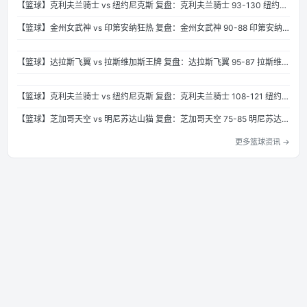
【篮球】克利夫兰骑士 vs 纽约尼克斯 复盘：克利夫兰骑士 93-130 纽约尼克斯，客队在赛果
【篮球】金州女武神 vs 印第安纳狂热 复盘：金州女武神 90-88 印第安纳狂热，主队在赛果主
【篮球】达拉斯飞翼 vs 拉斯维加斯王牌 复盘：达拉斯飞翼 95-87 拉斯维加斯王牌，主队在赛果
【篮球】克利夫兰骑士 vs 纽约尼克斯 复盘：克利夫兰骑士 108-121 纽约尼克斯，客队在赛果
【篮球】芝加哥天空 vs 明尼苏达山猫 复盘：芝加哥天空 75-85 明尼苏达山猫，客队在赛果客胜；暂
更多篮球资讯 →