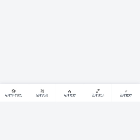
⚽
📰
🔥
🏀
⭐
足球即时比分
足球资讯
足球推荐
篮球比分
篮球推荐
足球比分
即时比分
·
完场比分
篮球比分
即时比分
·
完场比分
资讯预测
足球资讯
·
篮球资讯