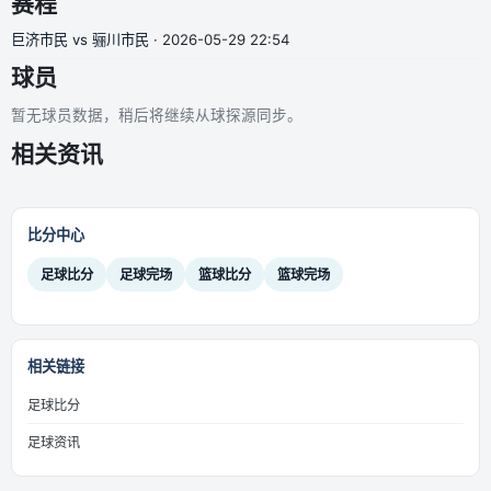
赛程
巨济市民 vs 骊川市民
· 2026-05-29 22:54
球员
暂无球员数据，稍后将继续从球探源同步。
相关资讯
比分中心
足球比分
足球完场
篮球比分
篮球完场
相关链接
足球比分
足球资讯