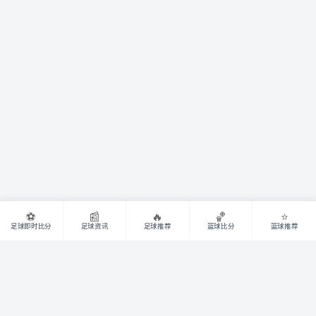
⚽
📰
🔥
🏀
⭐
足球即时比分
足球资讯
足球推荐
篮球比分
篮球推荐
足球比分
即时比分
·
完场比分
篮球比分
即时比分
·
完场比分
资讯预测