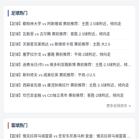
足球热门
【足球】都柏林大学 vs 阿斯隆城 赛前推荐：主胜·2.5球附近，倾向走
【足球】瓦勒恩 vs 古尔腾 赛前推荐：客胜·2.5球附近，倾向走
【足球】天狼星克莱佩达 vs 斯维依卡塔 赛前推荐：主胜·大2.5
【足球】塞罗拉尔戈 vs 塞路 赛前推荐：平局·2球附近，倾向走
【足球】迪弗当日(中) vs 维多利亚路斯博 赛前推荐：主胜·2.5球附近，倾向走
【足球】斯科修夫 vs 咸美伦英 赛前推荐：平局·小2.5
【足球】西麻省先锋 vs 康涅狄格拉什 赛前推荐：主胜·3.5球附近，倾向走
【足球】坎巴亚金融 vs CD独立青年 赛前推荐：客胜·2球附近，倾向走
更多足球资讯 →
篮球热门
【篮球】俄克拉荷马城雷霆 vs 圣安东尼奥马刺 复盘：俄克拉荷马城雷霆 127-114 圣安东尼奥马刺，主队在