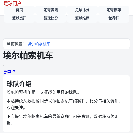
足球门户
首页
足球资讯
足球比分
足球推荐
篮球资讯
篮球比分
篮球推荐
世界杯
当前位置：
埃尔帕索机车
埃尔帕索机车
·
美甲杯
球队介绍
埃尔帕索机车是一支征战美甲杯的球队。
本站持续从数据源同步埃尔帕索机车的赛程、比分与相关资讯，
欢迎关注。
下方提供埃尔帕索机车的最新赛程与相关资讯，数据将持续更
新。