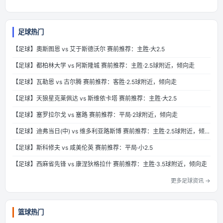
足球热门
【足球】奧斯图恩 vs 艾于斯德沃尔 赛前推荐：主胜·大2.5
【足球】都柏林大学 vs 阿斯隆城 赛前推荐：主胜·2.5球附近，倾向走
【足球】瓦勒恩 vs 古尔腾 赛前推荐：客胜·2.5球附近，倾向走
【足球】天狼星克莱佩达 vs 斯维依卡塔 赛前推荐：主胜·大2.5
【足球】塞罗拉尔戈 vs 塞路 赛前推荐：平局·2球附近，倾向走
【足球】迪弗当日(中) vs 维多利亚路斯博 赛前推荐：主胜·2.5球附近，倾向走
【足球】斯科修夫 vs 咸美伦英 赛前推荐：平局·小2.5
【足球】西麻省先锋 vs 康涅狄格拉什 赛前推荐：主胜·3.5球附近，倾向走
更多足球资讯 →
篮球热门