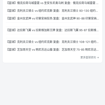
【篮球】俄克拉荷马城雷霆 vs 圣安东尼奥马刺 复盘：俄克拉荷马城雷霆 127-114 圣安东尼奥马刺，主队在
【篮球】克利夫兰骑士 vs 纽约尼克斯 复盘：克利夫兰骑士 93-130 纽约尼克斯，客队在赛果
【篮球】金州女武神 vs 印第安纳狂热 复盘：金州女武神 90-88 印第安纳狂热，主队在赛果主
【篮球】达拉斯飞翼 vs 拉斯维加斯王牌 复盘：达拉斯飞翼 95-87 拉斯维加斯王牌，主队在赛果
【篮球】克利夫兰骑士 vs 纽约尼克斯 复盘：克利夫兰骑士 108-121 纽约尼克斯，客队在赛果
【篮球】芝加哥天空 vs 明尼苏达山猫 复盘：芝加哥天空 75-85 明尼苏达山猫，客队在赛果客胜；暂
更多篮球资讯 →