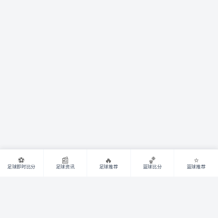
⚽
📰
🔥
🏀
⭐
足球即时比分
足球资讯
足球推荐
篮球比分
篮球推荐
足球比分
即时比分
·
完场比分
篮球比分
即时比分
·
完场比分