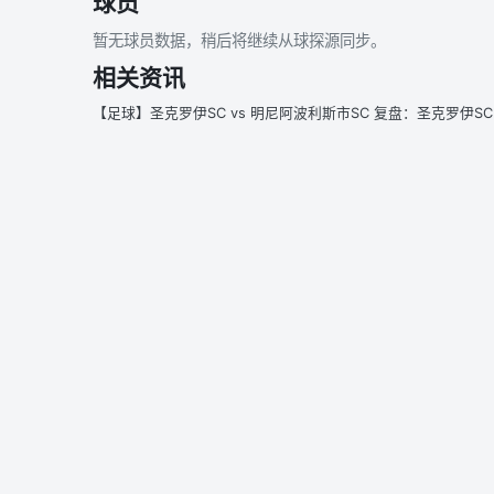
球员
暂无球员数据，稍后将继续从球探源同步。
相关资讯
【足球】圣克罗伊SC vs 明尼阿波利斯市SC 复盘：圣克罗伊SC