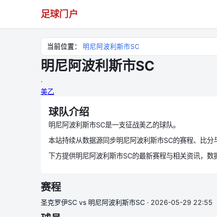
足球门户
当前位置：
明尼阿波利斯市SC
明尼阿波利斯市SC
·
美乙
球队介绍
明尼阿波利斯市SC是一支征战美乙的球队。
本站持续从数据源同步明尼阿波利斯市SC的赛程、比分
下方提供明尼阿波利斯市SC的最新赛程与相关资讯，数
赛程
圣克罗伊SC vs 明尼阿波利斯市SC
· 2026-05-29 22:55