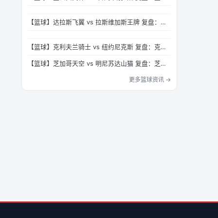
【篮球】达拉斯飞翼 vs 拉斯维加斯王牌 复盘：达拉斯飞翼 95-87 拉斯维加斯王牌，主队在赛果
【篮球】克利夫兰骑士 vs 纽约尼克斯 复盘：克利夫兰骑士 108-121 纽约尼克斯，客队在赛果
【篮球】芝加哥天空 vs 明尼苏达山猫 复盘：芝加哥天空 75-85 明尼苏达山猫，客队在赛果客胜；暂
更多篮球资讯 →