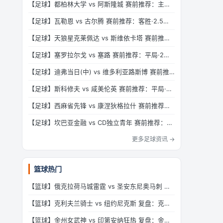
【足球】都柏林大学 vs 阿斯隆城 赛前推荐：主胜·2.5球附近，倾向走
【足球】瓦勒恩 vs 古尔腾 赛前推荐：客胜·2.5球附近，倾向走
【足球】天狼星克莱佩达 vs 斯维依卡塔 赛前推荐：主胜·大2.5
【足球】塞罗拉尔戈 vs 塞路 赛前推荐：平局·2球附近，倾向走
【足球】迪弗当日(中) vs 维多利亚路斯博 赛前推荐：主胜·2.5球附近，倾向走
【足球】斯科修夫 vs 咸美伦英 赛前推荐：平局·小2.5
【足球】西麻省先锋 vs 康涅狄格拉什 赛前推荐：主胜·3.5球附近，倾向走
【足球】坎巴亚金融 vs CD独立青年 赛前推荐：客胜·2球附近，倾向走
更多足球资讯 →
篮球热门
【篮球】俄克拉荷马城雷霆 vs 圣安东尼奥马刺 复盘：俄克拉荷马城雷霆 127-114 圣安东尼奥马刺，主队在
【篮球】克利夫兰骑士 vs 纽约尼克斯 复盘：克利夫兰骑士 93-130 纽约尼克斯，客队在赛果
【篮球】金州女武神 vs 印第安纳狂热 复盘：金州女武神 90-88 印第安纳狂热，主队在赛果主