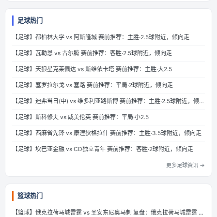
足球热门
【足球】都柏林大学 vs 阿斯隆城 赛前推荐：主胜·2.5球附近，倾向走
【足球】瓦勒恩 vs 古尔腾 赛前推荐：客胜·2.5球附近，倾向走
【足球】天狼星克莱佩达 vs 斯维依卡塔 赛前推荐：主胜·大2.5
【足球】塞罗拉尔戈 vs 塞路 赛前推荐：平局·2球附近，倾向走
【足球】迪弗当日(中) vs 维多利亚路斯博 赛前推荐：主胜·2.5球附近，倾向走
【足球】斯科修夫 vs 咸美伦英 赛前推荐：平局·小2.5
【足球】西麻省先锋 vs 康涅狄格拉什 赛前推荐：主胜·3.5球附近，倾向走
【足球】坎巴亚金融 vs CD独立青年 赛前推荐：客胜·2球附近，倾向走
更多足球资讯 →
篮球热门
【篮球】俄克拉荷马城雷霆 vs 圣安东尼奥马刺 复盘：俄克拉荷马城雷霆 127-114 圣安东尼奥马刺，主队在