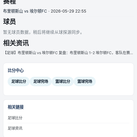
赛程
布里顿斯山 vs 埃尔顿FC
· 2026-05-29 22:55
球员
暂无球员数据，稍后将继续从球探源同步。
相关资讯
【足球】布里顿斯山 vs 埃尔顿FC 复盘：布里顿斯山 1-2 埃尔顿FC，客队在赛果客
比分中心
足球比分
足球完场
篮球比分
篮球完场
相关链接
足球比分
足球资讯