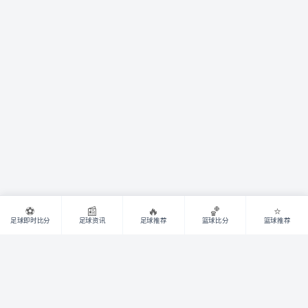
⚽
📰
🔥
🏀
⭐
足球即时比分
足球资讯
足球推荐
篮球比分
篮球推荐
足球比分
即时比分
·
完场比分
篮球比分
即时比分
·
完场比分
资讯预测