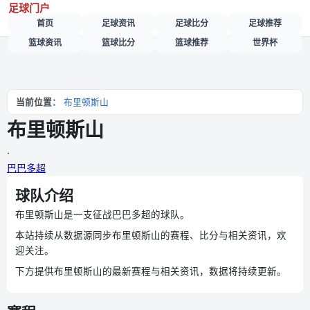
足球门户
首页
足球资讯
足球比分
足球推荐
篮球资讯
篮球比分
篮球推荐
世界杯
当前位置：
布里顿斯山
布里顿斯山
·
巴巴多超
球队介绍
布里顿斯山是一支征战巴巴多超的球队。
本站持续从数据源同步布里顿斯山的赛程、比分与相关资讯，欢
迎关注。
下方提供布里顿斯山的最新赛程与相关资讯，数据将持续更新。