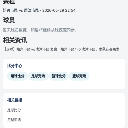
赛程
始兴市民 vs 唐津市民
· 2026-05-29 22:54
球员
暂无球员数据，稍后将继续从球探源同步。
相关资讯
【足球】始兴市民 vs 唐津市民 复盘：始兴市民 1-0 唐津市民，主队在赛果主
比分中心
足球比分
足球完场
篮球比分
篮球完场
相关链接
足球比分
足球资讯