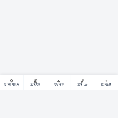
⚽
📰
🔥
🏀
⭐
足球即时比分
足球资讯
足球推荐
篮球比分
篮球推荐
足球比分
即时比分
·
完场比分
篮球比分
即时比分
·
完场比分
资讯预测