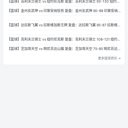
【篮球】克利夫兰骑士 vs 纽约尼克斯 复盘：克利夫兰骑士 93-130 纽约尼克斯，客队在赛果
【篮球】金州女武神 vs 印第安纳狂热 复盘：金州女武神 90-88 印第安纳狂热，主队在赛果主
【篮球】达拉斯飞翼 vs 拉斯维加斯王牌 复盘：达拉斯飞翼 95-87 拉斯维加斯王牌，主队在赛果
【篮球】克利夫兰骑士 vs 纽约尼克斯 复盘：克利夫兰骑士 108-121 纽约尼克斯，客队在赛果
【篮球】芝加哥天空 vs 明尼苏达山猫 复盘：芝加哥天空 75-85 明尼苏达山猫，客队在赛果客胜；暂
更多篮球资讯 →