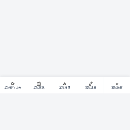
⚽
📰
🔥
🏀
⭐
足球即时比分
足球资讯
足球推荐
篮球比分
篮球推荐
足球比分
即时比分
·
完场比分
篮球比分
即时比分
·
完场比分
资讯预测
足球资讯
·
篮球资讯