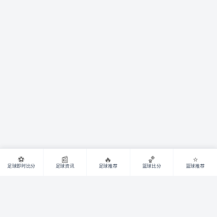
⚽
📰
🔥
🏀
⭐
足球即时比分
足球资讯
足球推荐
篮球比分
篮球推荐
足球比分
即时比分
·
完场比分
篮球比分
即时比分
·
完场比分