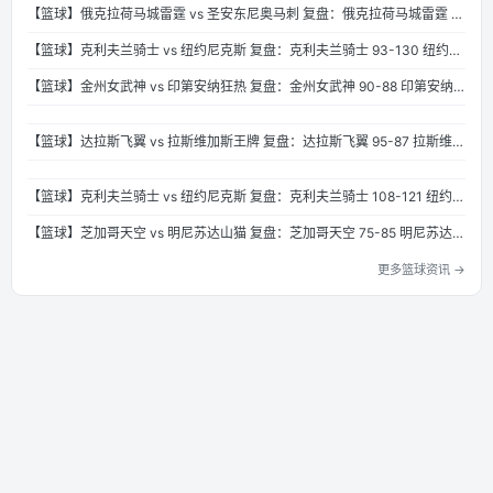
【篮球】俄克拉荷马城雷霆 vs 圣安东尼奥马刺 复盘：俄克拉荷马城雷霆 127-114 圣安东尼奥马刺，主队在
【篮球】克利夫兰骑士 vs 纽约尼克斯 复盘：克利夫兰骑士 93-130 纽约尼克斯，客队在赛果
【篮球】金州女武神 vs 印第安纳狂热 复盘：金州女武神 90-88 印第安纳狂热，主队在赛果主
【篮球】达拉斯飞翼 vs 拉斯维加斯王牌 复盘：达拉斯飞翼 95-87 拉斯维加斯王牌，主队在赛果
【篮球】克利夫兰骑士 vs 纽约尼克斯 复盘：克利夫兰骑士 108-121 纽约尼克斯，客队在赛果
【篮球】芝加哥天空 vs 明尼苏达山猫 复盘：芝加哥天空 75-85 明尼苏达山猫，客队在赛果客胜；暂
更多篮球资讯 →