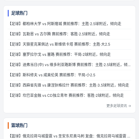
足球热门
【足球】都柏林大学 vs 阿斯隆城 赛前推荐：主胜·2.5球附近，倾向走
【足球】瓦勒恩 vs 古尔腾 赛前推荐：客胜·2.5球附近，倾向走
【足球】天狼星克莱佩达 vs 斯维依卡塔 赛前推荐：主胜·大2.5
【足球】塞罗拉尔戈 vs 塞路 赛前推荐：平局·2球附近，倾向走
【足球】迪弗当日(中) vs 维多利亚路斯博 赛前推荐：主胜·2.5球附近，倾向走
【足球】斯科修夫 vs 咸美伦英 赛前推荐：平局·小2.5
【足球】西麻省先锋 vs 康涅狄格拉什 赛前推荐：主胜·3.5球附近，倾向走
【足球】坎巴亚金融 vs CD独立青年 赛前推荐：客胜·2球附近，倾向走
更多足球资讯 →
篮球热门
【篮球】俄克拉荷马城雷霆 vs 圣安东尼奥马刺 复盘：俄克拉荷马城雷霆 127-114 圣安东尼奥马刺，主队在