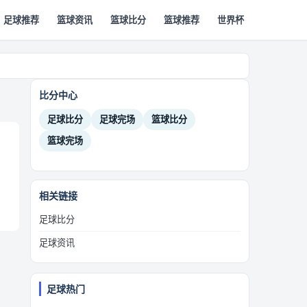
足球推荐
篮球资讯
篮球比分
篮球推荐
世界杯
比分中心
足球比分
足球完场
篮球比分
篮球完场
相关链接
足球比分
足球资讯
足球热门