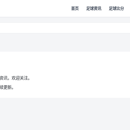
首页
足球资讯
足球比分
关资讯，欢迎关注。
持续更新。