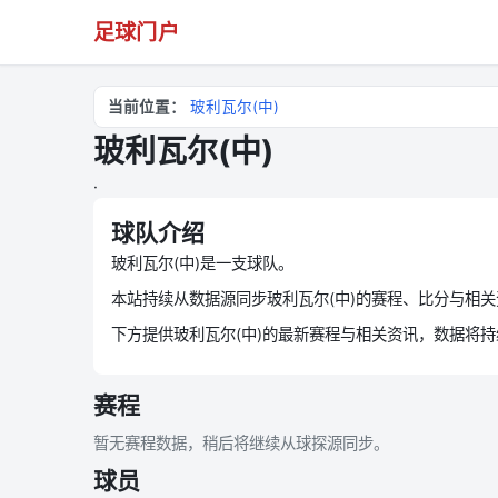
足球门户
当前位置：
玻利瓦尔(中)
玻利瓦尔(中)
·
球队介绍
玻利瓦尔(中)是一支球队。
本站持续从数据源同步玻利瓦尔(中)的赛程、比分与相
下方提供玻利瓦尔(中)的最新赛程与相关资讯，数据将
赛程
暂无赛程数据，稍后将继续从球探源同步。
球员