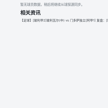
暂无球员数据，稍后将继续从球探源同步。
相关资讯
【足球】[玻利甲2]玻利瓦尔(中) vs 门多萨独立[阿甲1] 复盘：[