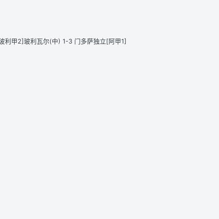
玻利甲2]玻利瓦尔(中) 1-3 门多萨独立[阿甲1]