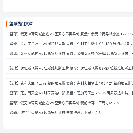
篮球热门文章
【篮球】俄克拉荷马城雷霆 vs 圣安东尼奥马刺 复盘：俄克拉荷马城雷霆 127-1
【篮球】克利夫兰骑士 vs 纽约尼克斯 复盘：克利夫兰骑士 93-130 纽约尼克
【篮球】金州女武神 vs 印第安纳狂热 复盘：金州女武神 90-88 印第安纳狂热
【篮球】达拉斯飞翼 vs 拉斯维加斯王牌 复盘：达拉斯飞翼 95-87 拉斯维加斯
【篮球】克利夫兰骑士 vs 纽约尼克斯 复盘：克利夫兰骑士 108-121 纽约尼克
【篮球】芝加哥天空 vs 明尼苏达山猫 复盘：芝加哥天空 75-85 明尼苏达山猫
【篮球】俄克拉荷马城雷霆 vs 圣安东尼奥马刺 赛前推荐：平局·小212.5
【篮球】波特兰火焰 vs 印第安纳狂热 赛前推荐：平局·小2.5