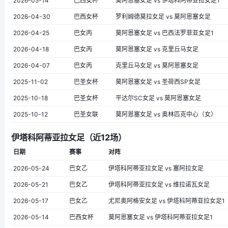
2026-05-14
巴西女杯
莫阿恩塞女足 vs 伊塔科阿蒂亚拉女足1
2026-04-30
巴西女杯
罗利姆德莫拉女足 vs 莫阿恩塞女足
2026-04-25
巴女丙
莫阿恩塞女足 vs 巴西法罗菲亚女足1
2026-04-18
巴女丙
莫阿恩塞女足 vs 克里丘马女足
2026-04-07
巴女丙
克里丘马女足 vs 莫阿恩塞女足
2025-11-02
巴圣女杯
莫阿恩塞女足 vs 圣荷西SP女足
2025-10-18
巴圣女杯
平达尔SC女足 vs 莫阿恩塞女足
2025-10-12
巴圣女联
莫阿恩塞女足 vs 奥林匹克中心（女）
伊塔科阿蒂亚拉女足（近12场）
日期
赛事
对阵
2026-05-24
巴女乙
伊塔科阿蒂亚拉女足 vs 塞阿拉女足
2026-05-21
巴女乙
伊塔科阿蒂亚拉女足 vs 维拉诺瓦女足
2026-05-17
巴女乙
尤尼奥阿格安女足 vs 伊塔科阿蒂亚拉女足1
2026-05-14
巴西女杯
莫阿恩塞女足 vs 伊塔科阿蒂亚拉女足1