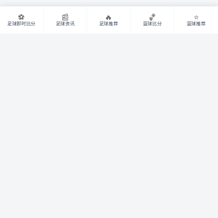
⚽
📰
🔥
🏀
⭐
足球即时比分
足球资讯
足球推荐
篮球比分
篮球推荐
足球比分
即时比分
·
完场比分
篮球比分
即时比分
·
完场比分
资讯预测
足球资讯
·
篮球资讯
足球预测
·
篮球预测
专题
世界杯
·
TAG 目录
·
球员转会
会员中心
·
登录
·
注册
网站地图
首页
·
站点地图
更新：2026-05-29 16:04
声明：
本网资讯仅供体育爱好者浏览、购买中国足彩参考之用。任何人不得用于非法用
途，否则责任自负。本网所登载广告均为广告客户的个人意见及表达方式，和本网无任何
关系。链接的广告仅限于体育或中国足彩推荐信息、不得含有色情、政治或博彩信息，如