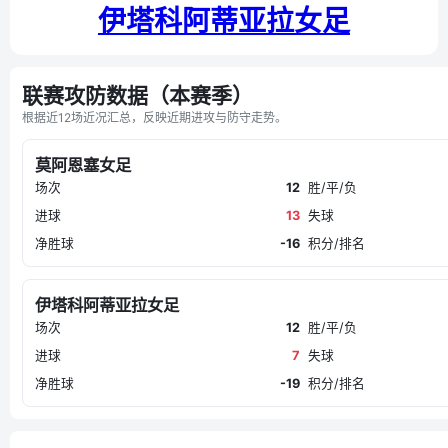
伊塔科阿蒂亚拉女足
联赛攻防数据（本赛季）
根据近12场近况汇总，反映近期进攻与防守走势。
莫阿恩塞女足
场次
12
胜/平/负
进球
13
失球
净胜球
-16
积分/排名
伊塔科阿蒂亚拉女足
场次
12
胜/平/负
进球
7
失球
净胜球
-19
积分/排名