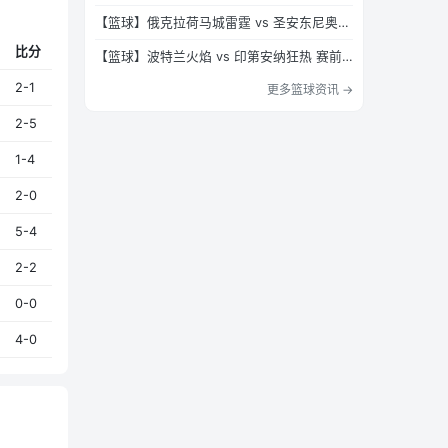
【篮球】俄克拉荷马城雷霆 vs 圣安东尼奥马刺 赛前推荐：平局·小212.5
比分
【篮球】波特兰火焰 vs 印第安纳狂热 赛前推荐：平局·小2.5
2-1
更多篮球资讯 →
2-5
1-4
2-0
5-4
2-2
0-0
4-0