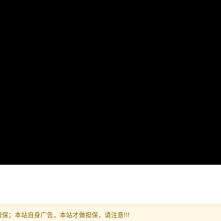
保；本站自身广告，本站才做担保，请注意!!!