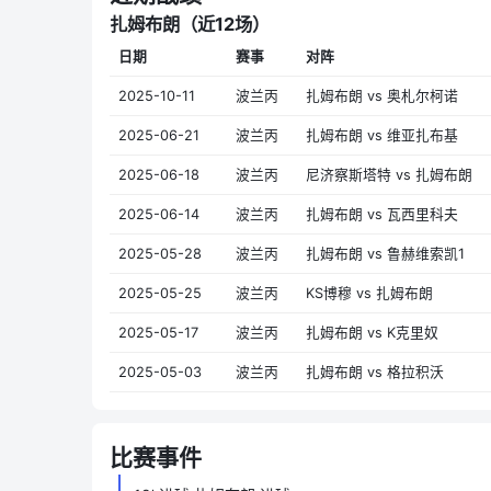
扎姆布朗（近12场）
日期
赛事
对阵
2025-10-11
波兰丙
扎姆布朗 vs 奥札尔柯诺
2025-06-21
波兰丙
扎姆布朗 vs 维亚扎布基
2025-06-18
波兰丙
尼济察斯塔特 vs 扎姆布朗
2025-06-14
波兰丙
扎姆布朗 vs 瓦西里科夫
2025-05-28
波兰丙
扎姆布朗 vs 鲁赫维索凯1
2025-05-25
波兰丙
KS博穆 vs 扎姆布朗
2025-05-17
波兰丙
扎姆布朗 vs K克里奴
2025-05-03
波兰丙
扎姆布朗 vs 格拉积沃
比赛事件