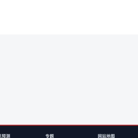
讯预测
专题
网站地图