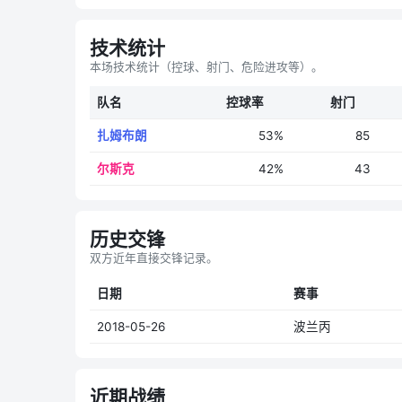
技术统计
本场技术统计（控球、射门、危险进攻等）。
队名
控球率
射门
扎姆布朗
53%
85
尔斯克
42%
43
历史交锋
双方近年直接交锋记录。
日期
赛事
2018-05-26
波兰丙
近期战绩