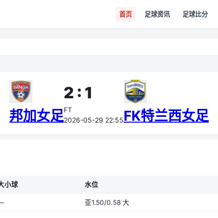
首页
足球资讯
足球比分
2 : 1
FT
邦加女足
FK特兰西女足
2026-05-29 22:55
大小球
水位
—
亚1.50/0.58 大