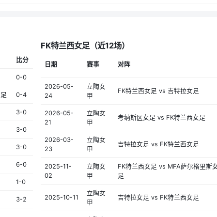
FK特兰西女足（近12场）
比分
日期
赛事
对阵
0-0
2026-05-
立陶女
FK特兰西女足 vs 吉特拉女足
女足
0-4
24
甲
3-0
2026-05-
立陶女
考纳斯区女足 vs FK特兰西女足
21
甲
3-0
2026-03-
立陶女
吉特拉女足 vs FK特兰西女足
3-0
23
甲
6-0
2025-11-
立陶女
FK特兰西女足 vs MFA萨尔格里斯
02
甲
足
1-0
立陶女
2025-10-11
吉特拉女足 vs FK特兰西女足
3-2
甲