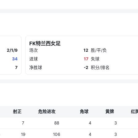
FK特兰西女足
2/1/9
场次
12
胜/平/负
34
进球
17
失球
7
净胜球
-2
积分/排名
射正
危险进攻
角球
黄牌
红
7
88
4
3
5
19
106
4
3