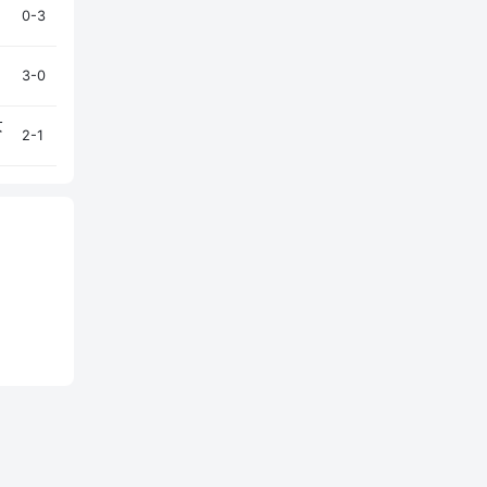
0-3
3-0
女
2-1