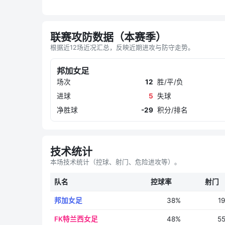
联赛攻防数据（本赛季）
根据近12场近况汇总，反映近期进攻与防守走势。
邦加女足
场次
12
胜/平/负
进球
5
失球
净胜球
-29
积分/排名
技术统计
本场技术统计（控球、射门、危险进攻等）。
队名
控球率
射门
邦加女足
38%
19
FK特兰西女足
48%
5