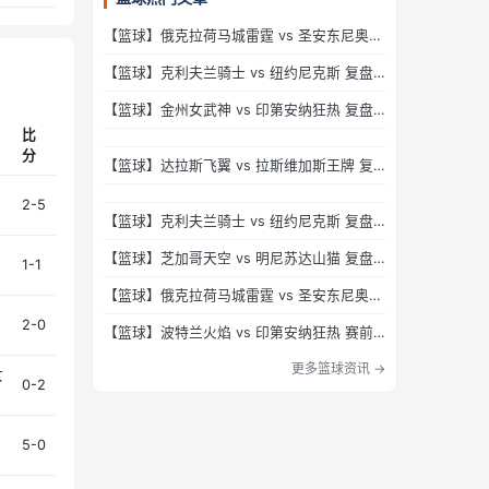
【篮球】俄克拉荷马城雷霆 vs 圣安东尼奥马刺 复盘：俄克拉荷马城雷霆 127-114 圣安东尼奥马刺，主队在
【篮球】克利夫兰骑士 vs 纽约尼克斯 复盘：克利夫兰骑士 93-130 纽约尼克斯，客队在赛果
【篮球】金州女武神 vs 印第安纳狂热 复盘：金州女武神 90-88 印第安纳狂热，主队在赛果主
比
分
【篮球】达拉斯飞翼 vs 拉斯维加斯王牌 复盘：达拉斯飞翼 95-87 拉斯维加斯王牌，主队在赛果
2-5
【篮球】克利夫兰骑士 vs 纽约尼克斯 复盘：克利夫兰骑士 108-121 纽约尼克斯，客队在赛果
【篮球】芝加哥天空 vs 明尼苏达山猫 复盘：芝加哥天空 75-85 明尼苏达山猫，客队在赛果客胜；暂
1-1
【篮球】俄克拉荷马城雷霆 vs 圣安东尼奥马刺 赛前推荐：平局·小212.5
2-0
【篮球】波特兰火焰 vs 印第安纳狂热 赛前推荐：平局·小2.5
更多篮球资讯 →
女
0-2
5-0