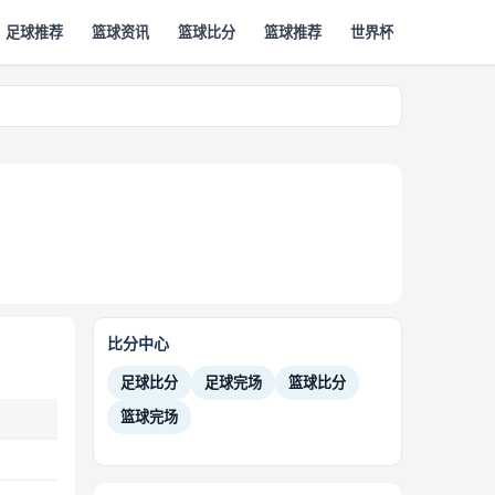
足球推荐
篮球资讯
篮球比分
篮球推荐
世界杯
比分中心
足球比分
足球完场
篮球比分
篮球完场