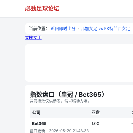
必劲足球论坛
当前位置：
返回即时比分
›
邦加女足 vs FK特兰西女足
立陶女甲
指数盘口（皇冠 / Bet365）
赛前指数仅供参考，请以临场为准。
公司
亚盘
Bet365
1.00
盘口更新：2026-05-29 21:48:33