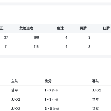
正
危险进攻
角球
黄牌
红牌
37
196
4
3
11
116
4
3
主队
比分
客队
彗星
1 - 7
JJK/2
(1-1)
JJK/2
1 - 3
彗星
(1-1)
JJK/2
3 - 0
彗星
(1-0)