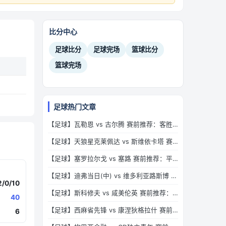
比分中心
足球比分
足球完场
篮球比分
篮球完场
足球热门文章
【足球】瓦勒恩 vs 古尔腾 赛前推荐：客胜·2.5球附近，倾向走
【足球】天狼星克莱佩达 vs 斯维依卡塔 赛前推荐：主胜·大2.5
【足球】塞罗拉尔戈 vs 塞路 赛前推荐：平局·2球附近，倾向走
【足球】迪弗当日(中) vs 维多利亚路斯博 赛前推荐：主胜·2.5球附近，倾向走
2/0/10
【足球】斯科修夫 vs 咸美伦英 赛前推荐：平局·小2.5
40
【足球】西麻省先锋 vs 康涅狄格拉什 赛前推荐：主胜·3.5球附近，倾向走
6