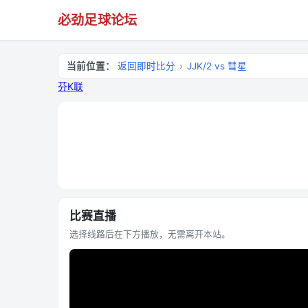
必劲足球论坛
当前位置：
返回即时比分
›
JJK/2 vs 彗星
芬K联
比赛直播
选择线路后在下方播放，无需离开本站。