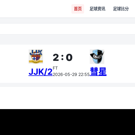
首页
足球资讯
足球比分
2 : 0
FT
JJK/2
彗星
2026-05-29 22:55