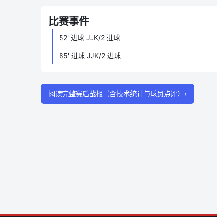
比赛事件
52'
进球
JJK/2 进球
85'
进球
JJK/2 进球
阅读完整赛后战报（含技术统计与球员点评）›