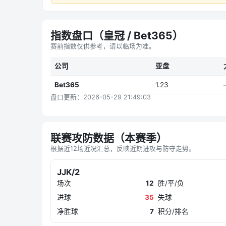
指数盘口（皇冠 / Bet365）
赛前指数仅供参考，请以临场为准。
公司
亚盘
Bet365
1.23
盘口更新：2026-05-29 21:49:03
联赛攻防数据（本赛季）
根据近12场近况汇总，反映近期进攻与防守走势。
JJK/2
场次
12
胜/平/负
进球
35
失球
净胜球
7
积分/排名