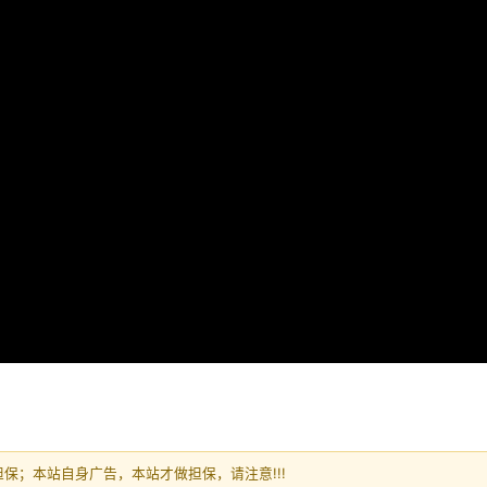
保；本站自身广告，本站才做担保，请注意!!!