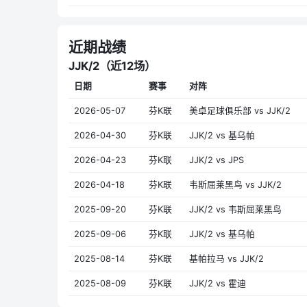
近期战绩
JJK/2（近12场）
日期
赛事
对阵
2026-05-07
芬K联
美卓足球俱乐部 vs JJK/2
2026-04-30
芬K联
JJK/2 vs 基乌帕
2026-04-23
芬K联
JJK/2 vs JPS
2026-04-18
芬K联
韦斯屈莱黑鸟 vs JJK/2
2025-09-20
芬K联
JJK/2 vs 韦斯屈莱黑鸟
2025-09-06
芬K联
JJK/2 vs 基乌帕
2025-08-14
芬K联
基帕拉马 vs JJK/2
2025-08-09
芬K联
JJK/2 vs 霍迪