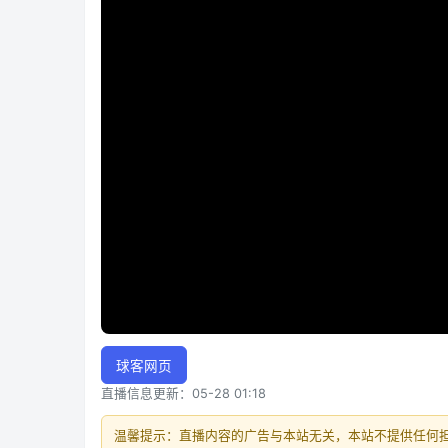
球客网页
直播信息更新：05-28 01:18
温馨提示：直播内容的广告与本站无关，本站不提供任何担