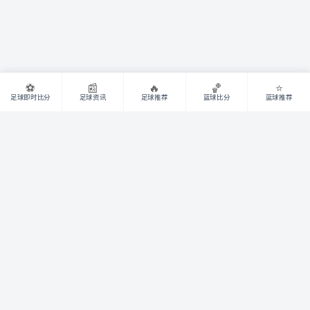
⚽
📰
🔥
🏀
⭐
足球即时比分
足球资讯
足球推荐
篮球比分
篮球推荐
足球比分
即时比分
·
完场比分
篮球比分
即时比分
·
完场比分
资讯预测
足球资讯
·
篮球资讯
足球预测
·
篮球预测
专题
世界杯
·
TAG 目录
·
球员转会
会员中心
·
登录
·
注册
网站地图
首页
·
站点地图