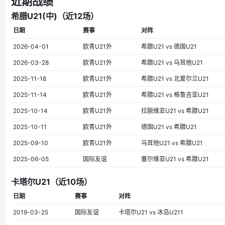
近期战绩
希腊U21(中)（近12场）
日期
赛事
对阵
2026-04-01
欧青U21外
希腊U21 vs 德国U21
2026-03-28
欧青U21外
希腊U21 vs 马耳他U21
2025-11-18
欧青U21外
希腊U21 vs 北爱尔兰U21
2025-11-14
欧青U21外
希腊U21 vs 格鲁吉亚U21
2025-10-14
欧青U21外
拉脱维亚U21 vs 希腊U21
2025-10-11
欧青U21外
德国U21 vs 希腊U21
2025-09-10
欧青U21外
马耳他U21 vs 希腊U21
2025-06-05
国际友谊
塞尔维亚U21 vs 希腊U21
卡塔尔U21（近10场）
日期
赛事
对阵
2019-03-25
国际友谊
卡塔尔U21 vs 冰岛U211