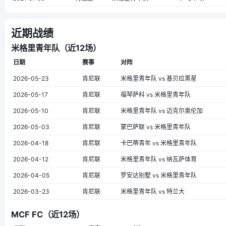
近期战绩
米格里青年队（近12场）
日期
赛事
对阵
2026-05-23
肯尼联
米格里青年队 vs 基贝拉黑星
2026-05-17
肯尼联
福琴萨科 vs 米格里青年队
2026-05-10
肯尼联
米格里青年队 vs 迈克尔奥伦加
2026-05-03
肯尼联
蒙巴萨联 vs 米格里青年队
2026-04-18
肯尼联
卡巴蒂青年 vs 米格里青年队
2026-04-12
肯尼联
米格里青年队 vs 纳瓦萨体育
2026-04-05
肯尼联
罗安达别墅 vs 米格里青年队
2026-03-23
肯尼联
米格里青年队 vs 特兰大
MCF FC（近12场）