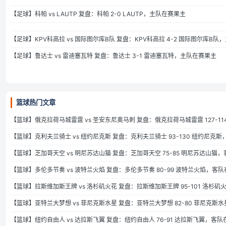
【足球】科帕 vs LAUTP 复盘：科帕 2-0 LAUTP，主队在赛果主
【足球】KPV科高拉 vs 国际图尔库B队 复盘：KPV科高拉 4-2 国际图尔库B
【足球】鲁达士 vs 雷迪塞瓦特 复盘：鲁达士 3-1 雷迪塞瓦特，主队在赛果主
篮球热门文章
【篮球】俄克拉荷马城雷霆 vs 圣安东尼奥马刺 复盘：俄克拉荷马城雷霆 127-1
【篮球】克利夫兰骑士 vs 纽约尼克斯 复盘：克利夫兰骑士 93-130 纽约尼克
【篮球】芝加哥天空 vs 明尼苏达山猫 复盘：芝加哥天空 75-85 明尼苏达山猫
【篮球】多伦多节奏 vs 波特兰火焰 复盘：多伦多节奏 80-99 波特兰火焰，客
【篮球】拉斯维加斯王牌 vs 洛杉矶火花 复盘：拉斯维加斯王牌 95-101 洛杉
【篮球】亚特兰大梦想 vs 菲尼克斯水星 复盘：亚特兰大梦想 82-80 菲尼克斯
【篮球】纽约自由人 vs 达拉斯飞翼 复盘：纽约自由人 76-91 达拉斯飞翼，客