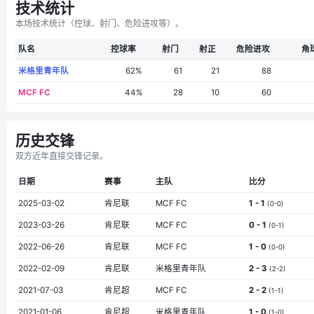
技术统计
本场技术统计（控球、射门、危险进攻等）。
队名
控球率
射门
射正
危险进攻
角
米格里青年队
62%
61
21
88
MCF FC
44%
28
10
60
历史交锋
双方近年直接交锋记录。
日期
赛事
主队
比分
2025-03-02
肯尼联
MCF FC
1 - 1
(0-0)
2023-03-26
肯尼联
MCF FC
0 - 1
(0-1)
2022-06-26
肯尼联
MCF FC
1 - 0
(0-0)
2022-02-09
肯尼联
米格里青年队
2 - 3
(2-2)
2021-07-03
肯尼超
MCF FC
2 - 2
(1-1)
2021-01-06
肯尼超
米格里青年队
1 - 0
(1-0)