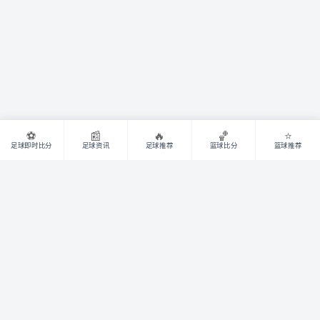
⚽
📰
🔥
🏀
⭐
足球即时比分
足球资讯
足球推荐
篮球比分
篮球推荐
足球比分
即时比分
·
完场比分
篮球比分
即时比分
·
完场比分
资讯预测
足球资讯
·
篮球资讯
足球预测
·
篮球预测
专题
世界杯
·
TAG 目录
·
球员转会
会员中心
·
登录
·
注册