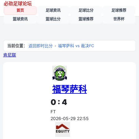
必劲足球论坛
首页
足球资讯
足球比分
足球推荐
篮球资讯
篮球比分
篮球推荐
世界杯
当前位置：
返回即时比分
›
福琴萨科 vs 裁决FC
肯尼联
福琴萨科
0 : 4
FT
2026-05-29 22:55