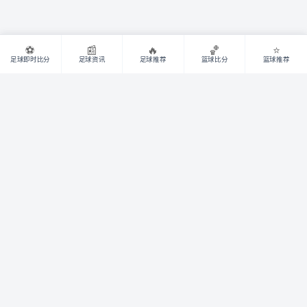
⚽
📰
🔥
🏀
⭐
足球即时比分
足球资讯
足球推荐
篮球比分
篮球推荐
足球比分
即时比分
·
完场比分
篮球比分
即时比分
·
完场比分
资讯预测
足球资讯
·
篮球资讯
足球预测
·
篮球预测
专题
世界杯
·
TAG 目录
·
球员转会
会员中心
·
登录
·
注册
网站地图
首页
·
站点地图
更新：2026-05-29 16:04
声明：
本网资讯仅供体育爱好者浏览、购买中国足彩参考之用。任何人不得用于非法用