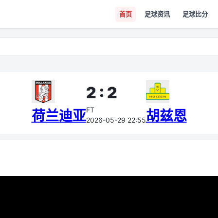
首页
足球资讯
足球比分
2 : 2
FT
荷兰迪亚
胡兹恩
2026-05-29 22:55