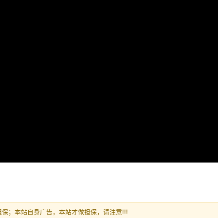
保；本站自身广告，本站才做担保，请注意!!!