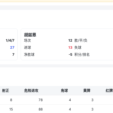
胡兹恩
1/4/7
场次
12
胜/平/负
27
进球
13
失球
7
净胜球
-5
积分/排名
射正
危险进攻
角球
黄牌
红牌
8
78
4
3
15
88
4
3