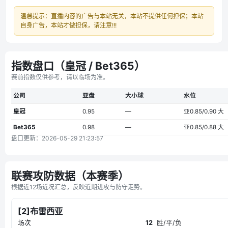
温馨提示：直播内容的广告与本站无关，本站不提供任何担保；本站
自身广告，本站才做担保，请注意!!!
指数盘口（皇冠 / Bet365）
赛前指数仅供参考，请以临场为准。
公司
亚盘
大小球
水位
皇冠
0.95
—
亚0.85/0.90 大
Bet365
0.98
—
亚0.85/0.88 大
盘口更新：2026-05-29 21:23:57
联赛攻防数据（本赛季）
根据近12场近况汇总，反映近期进攻与防守走势。
[2]布雷西亚
场次
12
胜/平/负