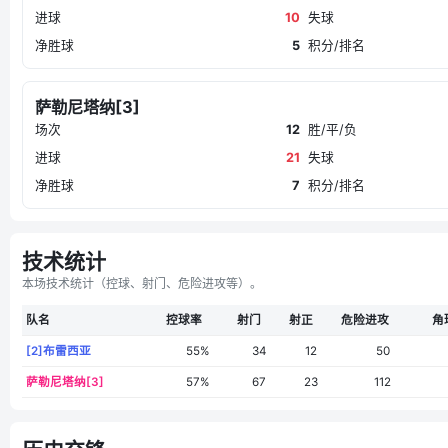
进球
10
失球
净胜球
5
积分/排名
萨勒尼塔纳[3]
场次
12
胜/平/负
进球
21
失球
净胜球
7
积分/排名
技术统计
本场技术统计（控球、射门、危险进攻等）。
队名
控球率
射门
射正
危险进攻
角
[2]布雷西亚
55%
34
12
50
萨勒尼塔纳[3]
57%
67
23
112