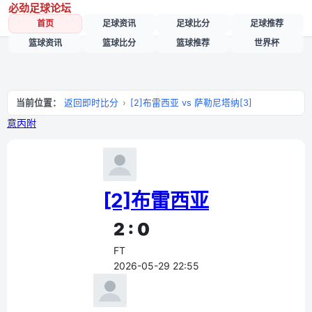
必劲足球论坛
首页
足球资讯
足球比分
足球推荐
篮球资讯
篮球比分
篮球推荐
世界杯
当前位置：
返回即时比分
›
[2]布雷西亚 vs 萨勒尼塔纳[3]
意丙附
[2]布雷西亚
2 : 0
FT
2026-05-29 22:55