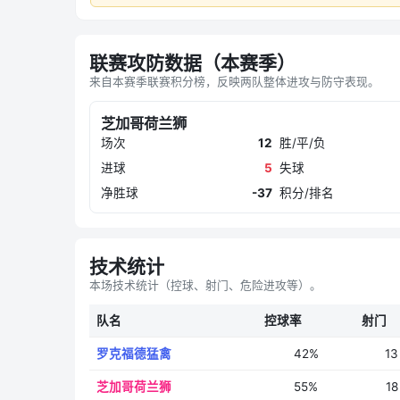
联赛攻防数据（本赛季）
来自本赛季联赛积分榜，反映两队整体进攻与防守表现。
芝加哥荷兰狮
场次
12
胜/平/负
进球
5
失球
净胜球
-37
积分/排名
技术统计
本场技术统计（控球、射门、危险进攻等）。
队名
控球率
射门
罗克福德猛禽
42%
13
芝加哥荷兰狮
55%
18