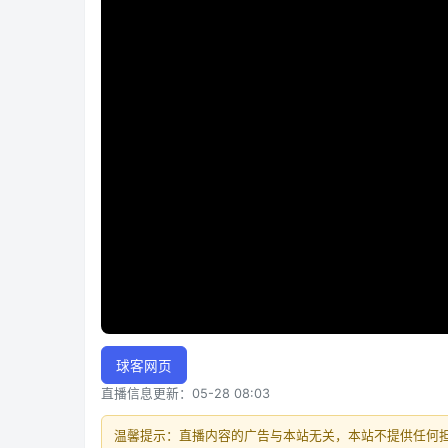
球客网页
直播信息更新：05-28 08:03
温馨提示：直播内容的广告与本站无关，本站不提供任何担