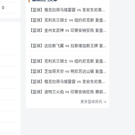
0
【篮球】俄克拉荷马城雷霆 vs 圣安东尼奥马刺 复盘：俄克拉荷马城雷霆 127-114 圣安东尼奥马刺，主队在
【篮球】克利夫兰骑士 vs 纽约尼克斯 复盘：克利夫兰骑士 93-130 纽约尼克斯，客队在赛果
【篮球】金州女武神 vs 印第安纳狂热 复盘：金州女武神 90-88 印第安纳狂热，主队在赛果主
【篮球】达拉斯飞翼 vs 拉斯维加斯王牌 复盘：达拉斯飞翼 95-87 拉斯维加斯王牌，主队在赛果
【篮球】克利夫兰骑士 vs 纽约尼克斯 复盘：克利夫兰骑士 108-121 纽约尼克斯，客队在赛果
【篮球】芝加哥天空 vs 明尼苏达山猫 复盘：芝加哥天空 75-85 明尼苏达山猫，客队在赛果客胜；暂
【篮球】俄克拉荷马城雷霆 vs 圣安东尼奥马刺 赛前推荐：平局·小212.5
【篮球】波特兰火焰 vs 印第安纳狂热 赛前推荐：平局·小2.5
更多篮球资讯 →