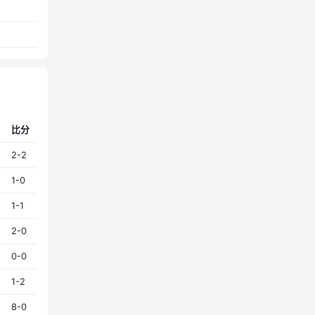
比分
2-2
1-0
1-1
2-0
0-0
1-2
8-0