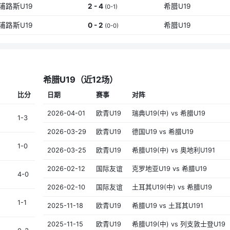
浦路斯U19
2 - 4
希腊U19
(0-1)
浦路斯U19
0 - 2
希腊U19
(0-0)
希腊U19（近12场）
比分
日期
赛事
对阵
2026-04-01
欧青U19
瑞典U19(中) vs 希腊U19
1-3
2026-03-29
欧青U19
德国U19 vs 希腊U19
1-0
2026-03-25
欧青U19
希腊U19(中) vs 奥地利U191
2026-02-12
国际友谊
克罗地亚U19 vs 希腊U19
4-0
2026-02-10
国际友谊
土耳其U19(中) vs 希腊U19
1-1
2025-11-18
欧青U19
希腊U19 vs 土耳其U191
2025-11-15
欧青U19
希腊U19(中) vs 列支敦士登U19