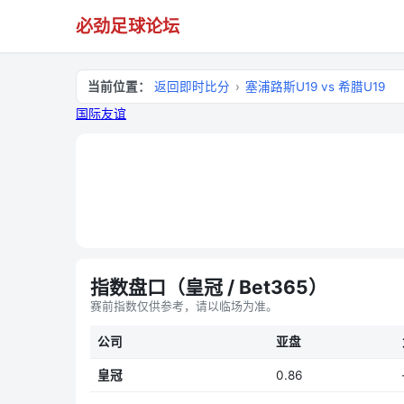
必劲足球论坛
当前位置：
返回即时比分
›
塞浦路斯U19 vs 希腊U19
国际友谊
指数盘口（皇冠 / Bet365）
赛前指数仅供参考，请以临场为准。
公司
亚盘
皇冠
0.86