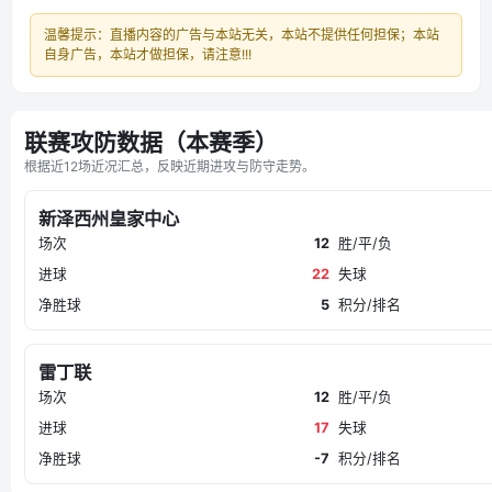
温馨提示：直播内容的广告与本站无关，本站不提供任何担保；本站
自身广告，本站才做担保，请注意!!!
联赛攻防数据（本赛季）
根据近12场近况汇总，反映近期进攻与防守走势。
新泽西州皇家中心
场次
12
胜/平/负
进球
22
失球
净胜球
5
积分/排名
雷丁联
场次
12
胜/平/负
进球
17
失球
净胜球
-7
积分/排名