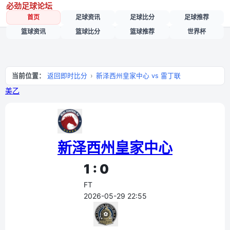
必劲足球论坛
首页
足球资讯
足球比分
足球推荐
篮球资讯
篮球比分
篮球推荐
世界杯
当前位置：
返回即时比分
›
新泽西州皇家中心 vs 雷丁联
美乙
新泽西州皇家中心
1 : 0
FT
2026-05-29 22:55