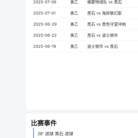
2025-07-06
美乙
佛蒙特绿队 vs 黑石
2025-07-01
美乙
黑石 vs 海岸联幻影
2025-06-29
美乙
黑石 vs 黑色守望冲刺
2025-06-22
美乙
黑石 vs 波士顿市
2025-06-19
美乙
波士顿市 vs 黑石
比赛事件
28'
进球
黑石 进球