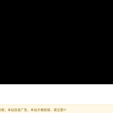
保；本站自身广告，本站才做担保，请注意!!!