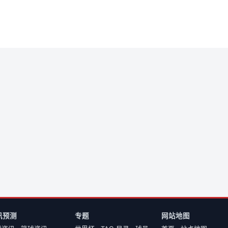
讯预测
专题
网站地图