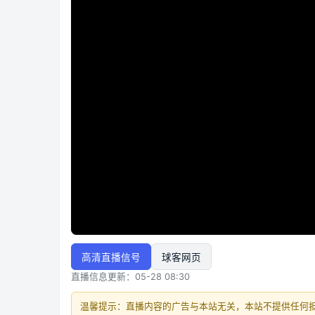
高清直播信号
球客网页
直播信息更新：05-28 08:30
温馨提示：直播内容的广告与本站无关，本站不提供任何担