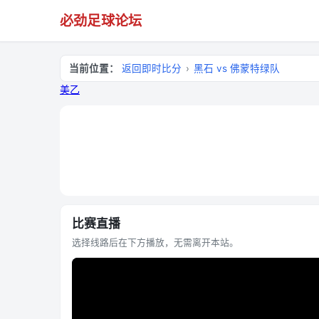
必劲足球论坛
当前位置：
返回即时比分
›
黑石 vs 佛蒙特绿队
美乙
比赛直播
选择线路后在下方播放，无需离开本站。