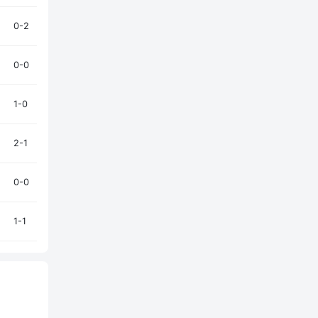
0-2
0-0
1-0
2-1
0-0
1-1