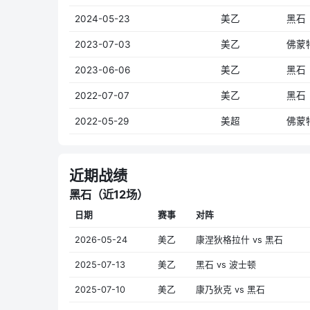
2024-05-23
美乙
黑石
2023-07-03
美乙
佛蒙
2023-06-06
美乙
黑石
2022-07-07
美乙
黑石
2022-05-29
美超
佛蒙
近期战绩
黑石（近12场）
日期
赛事
对阵
2026-05-24
美乙
康涅狄格拉什 vs 黑石
2025-07-13
美乙
黑石 vs 波士顿
2025-07-10
美乙
康乃狄克 vs 黑石