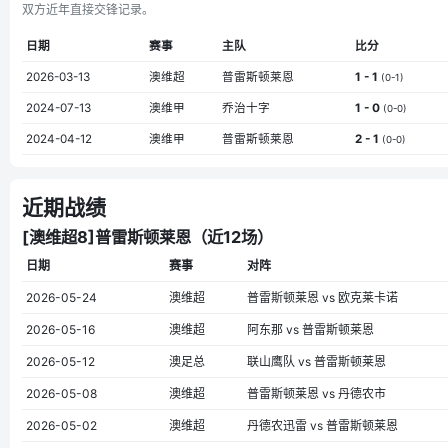
双方近年直接交锋记录。
日期
赛事
主队
比分
2026-03-13
澳维超
普雷斯顿莱恩
1 - 1
(0-1)
2024-07-13
澳维甲
乔治十字
1 - 0
(0-0)
2024-04-12
澳维甲
普雷斯顿莱恩
2 - 1
(0-0)
近期战绩
[澳维超8]普雷斯顿莱恩（近12场）
日期
赛事
对阵
2026-05-24
澳维超
普雷斯顿莱恩 vs 欧克莱卡诺
2026-05-16
澳维超
阿东那 vs 普雷斯顿莱恩
2026-05-12
澳足总
联山鹰队 vs 普雷斯顿莱恩
2026-05-08
澳维超
普雷斯顿莱恩 vs 丹德农市
2026-05-02
澳维超
丹德农迅雷 vs 普雷斯顿莱恩