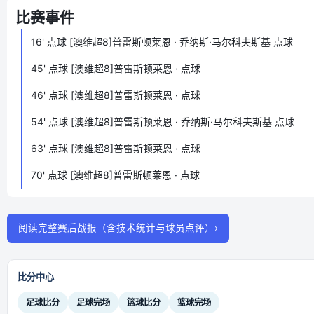
比赛事件
16'
点球
[澳维超8]普雷斯顿莱恩 · 乔纳斯·马尔科夫斯基 点球
45'
点球
[澳维超8]普雷斯顿莱恩 · 点球
46'
点球
[澳维超8]普雷斯顿莱恩 · 点球
54'
点球
[澳维超8]普雷斯顿莱恩 · 乔纳斯·马尔科夫斯基 点球
63'
点球
[澳维超8]普雷斯顿莱恩 · 点球
70'
点球
[澳维超8]普雷斯顿莱恩 · 点球
阅读完整赛后战报（含技术统计与球员点评）›
比分中心
足球比分
足球完场
篮球比分
篮球完场