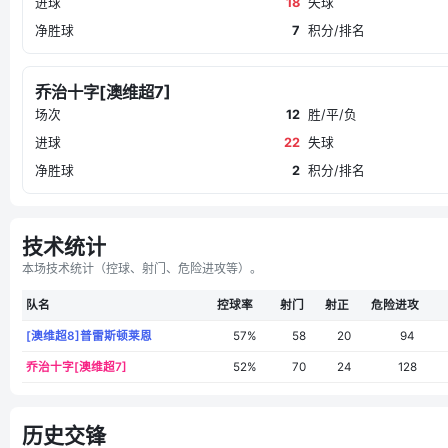
进球
18
失球
净胜球
7
积分/排名
乔治十字[澳维超7]
场次
12
胜/平/负
进球
22
失球
净胜球
2
积分/排名
技术统计
本场技术统计（控球、射门、危险进攻等）。
队名
控球率
射门
射正
危险进攻
[澳维超8]普雷斯顿莱恩
57%
58
20
94
乔治十字[澳维超7]
52%
70
24
128
历史交锋