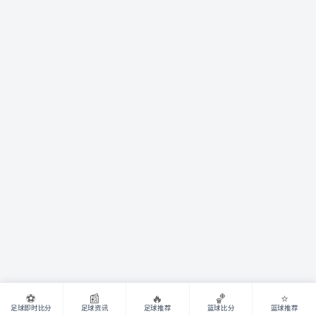
⚽
📰
🔥
🏀
⭐
足球即时比分
足球资讯
足球推荐
篮球比分
篮球推荐
足球比分