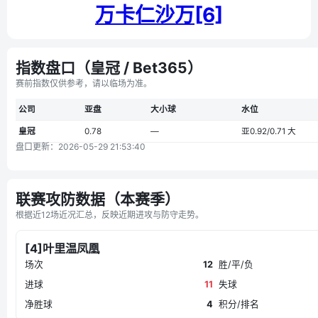
万卡仁沙万[6]
指数盘口（皇冠 / Bet365）
赛前指数仅供参考，请以临场为准。
公司
亚盘
大小球
水位
皇冠
0.78
—
亚0.92/0.71 大
盘口更新：2026-05-29 21:53:40
联赛攻防数据（本赛季）
根据近12场近况汇总，反映近期进攻与防守走势。
[4]叶里温凤凰
场次
12
胜/平/负
进球
11
失球
净胜球
4
积分/排名