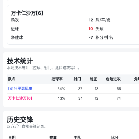
万卡仁沙万[6]
场次
12
胜/平/负
进球
10
失球
净胜球
-7
积分/排名
技术统计
本场技术统计（控球、射门、危险进攻等）。
队名
控球率
射门
射正
危险进攻
角
[4]叶里温凤凰
54%
37
13
58
万卡仁沙万[6]
43%
34
12
74
历史交锋
双方近年直接交锋记录。
日期
赛事
主队
比分