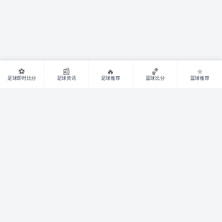
⚽
📰
🔥
🏀
⭐
足球即时比分
足球资讯
足球推荐
篮球比分
篮球推荐
足球比分
即时比分
·
完场比分
篮球比分
即时比分
·
完场比分
资讯预测
足球资讯
·
篮球资讯
足球预测
·
篮球预测
专题
世界杯
·
TAG 目录
·
球员转会
会员中心
·
登录
·
注册
网站地图
首页
·
站点地图