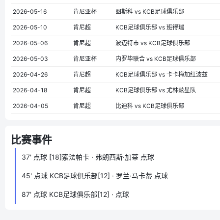
2026-05-16
肯尼亚杯
图斯科 vs KCB足球俱乐部
2026-05-10
肯尼超
KCB足球俱乐部 vs 班得瑞
2026-05-06
肯尼超
波迈特市 vs KCB足球俱乐部
2026-05-03
肯尼亚杯
内罗毕联合 vs KCB足球俱乐部
2026-04-26
肯尼超
KCB足球俱乐部 vs 卡卡梅加红波兹
2026-04-18
肯尼超
KCB足球俱乐部 vs 尤林兹星队
2026-04-05
肯尼超
比迪科 vs KCB足球俱乐部
比赛事件
37'
点球
[18]索法帕卡 · 弗朗西斯·加蒂 点球
45'
点球
KCB足球俱乐部[12] · 罗兰·马卡蒂 点球
87'
点球
KCB足球俱乐部[12] · 点球