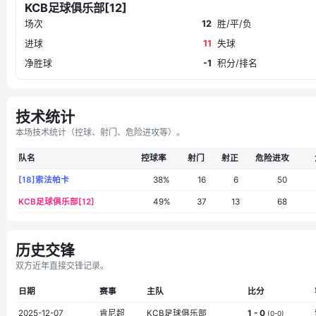
KCB足球俱乐部[12]
场次
12
胜/平/负
进球
11
失球
净胜球
-1
积分/排名
技术统计
本场技术统计（控球、射门、危险进攻等）。
队名
控球率
射门
射正
危险进攻
[18]索法帕卡
38%
16
6
50
KCB足球俱乐部[12]
49%
37
13
68
历史交锋
双方近年直接交锋记录。
日期
赛事
主队
比分
2025-12-07
肯尼超
KCB足球俱乐部
1 - 0
(0-0)