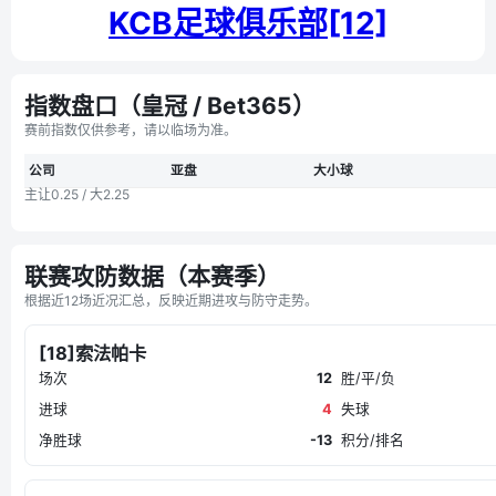
KCB足球俱乐部[12]
指数盘口（皇冠 / Bet365）
赛前指数仅供参考，请以临场为准。
公司
亚盘
大小球
主让0.25 / 大2.25
联赛攻防数据（本赛季）
根据近12场近况汇总，反映近期进攻与防守走势。
[18]索法帕卡
场次
12
胜/平/负
进球
4
失球
净胜球
-13
积分/排名