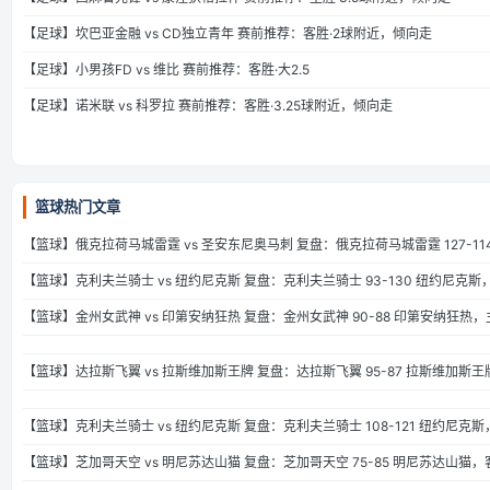
【足球】坎巴亚金融 vs CD独立青年 赛前推荐：客胜·2球附近，倾向走
【足球】小男孩FD vs 维比 赛前推荐：客胜·大2.5
【足球】诺米联 vs 科罗拉 赛前推荐：客胜·3.25球附近，倾向走
篮球热门文章
【篮球】俄克拉荷马城雷霆 vs 圣安东尼奥马刺 复盘：俄克拉荷马城雷霆 127-1
【篮球】克利夫兰骑士 vs 纽约尼克斯 复盘：克利夫兰骑士 93-130 纽约尼克
【篮球】金州女武神 vs 印第安纳狂热 复盘：金州女武神 90-88 印第安纳狂热
【篮球】达拉斯飞翼 vs 拉斯维加斯王牌 复盘：达拉斯飞翼 95-87 拉斯维加斯
【篮球】克利夫兰骑士 vs 纽约尼克斯 复盘：克利夫兰骑士 108-121 纽约尼克
【篮球】芝加哥天空 vs 明尼苏达山猫 复盘：芝加哥天空 75-85 明尼苏达山猫