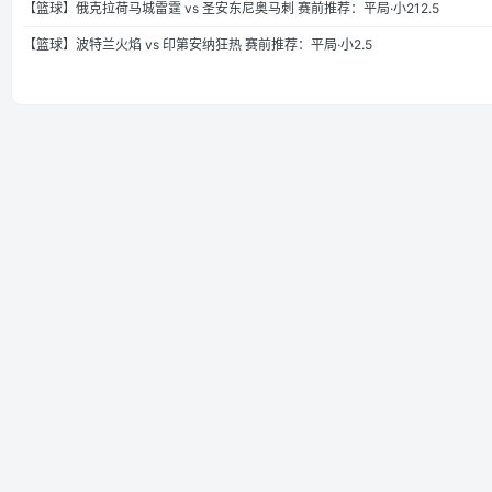
【篮球】俄克拉荷马城雷霆 vs 圣安东尼奥马刺 赛前推荐：平局·小212.5
【篮球】波特兰火焰 vs 印第安纳狂热 赛前推荐：平局·小2.5