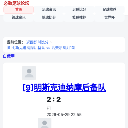
必劲足球论坛
首页
足球资讯
足球比分
足球推荐
篮球资讯
篮球比分
篮球推荐
世界杯
当前位置：
返回即时比分
›
[9]明斯克迪纳摩后备队 vs 高美尔B队[13]
白俄甲
[9]明斯克迪纳摩后备队
2 : 2
FT
2026-05-29 22:55