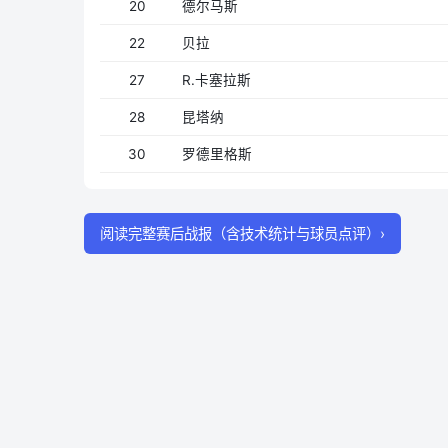
20
德尔马斯
22
贝拉
27
R.卡塞拉斯
28
昆塔纳
30
罗德里格斯
阅读完整赛后战报（含技术统计与球员点评）›