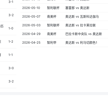
3-1
2026-05-10
智利联杯
塞雷那 vs 奥达斯
3-2
2026-05-07
南美杯
奥达斯 vs 瓦斯科达伽马
2026-05-03
智利联杯
奥达斯 vs 拉卡莱拉联
林匹
1-0
2026-04-29
南美杯
巴拉卡斯中央队 vs 奥达斯
亚
1-2
2026-04-25
智利甲
奥达斯 vs 利马切颜色1
育
1-1
3-0
3-2