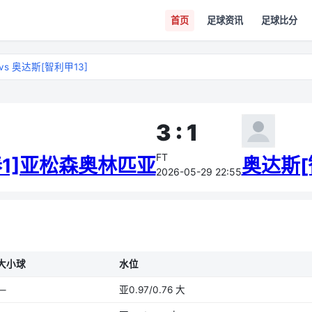
首页
足球资讯
足球比分
s 奥达斯[智利甲13]
3 : 1
FT
春1]亚松森奥林匹亚
奥达斯[
2026-05-29 22:55
大小球
水位
—
亚0.97/0.76 大