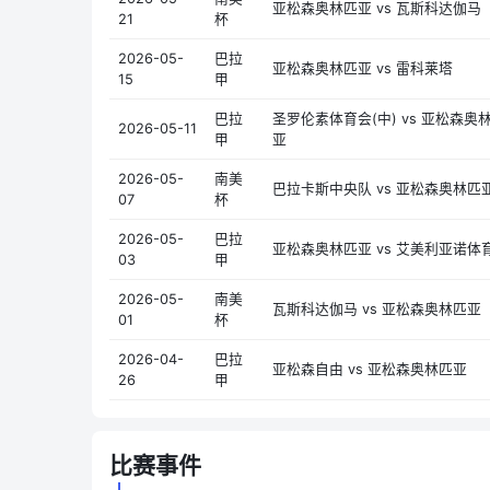
亚松森奥林匹亚 vs 瓦斯科达伽马
21
杯
2026-05-
巴拉
亚松森奥林匹亚 vs 雷科莱塔
15
甲
巴拉
圣罗伦素体育会(中) vs 亚松森奥
2026-05-11
甲
亚
2026-05-
南美
巴拉卡斯中央队 vs 亚松森奥林匹
07
杯
2026-05-
巴拉
亚松森奥林匹亚 vs 艾美利亚诺体
03
甲
2026-05-
南美
瓦斯科达伽马 vs 亚松森奥林匹亚
01
杯
2026-04-
巴拉
亚松森自由 vs 亚松森奥林匹亚
26
甲
比赛事件