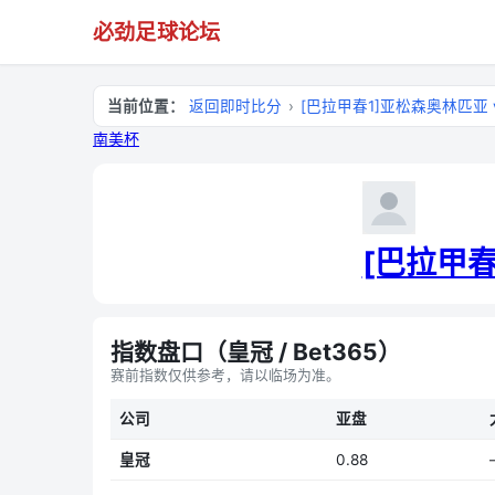
必劲足球论坛
当前位置：
返回即时比分
›
[巴拉甲春1]亚松森奥林匹亚 v
南美杯
[巴拉甲
指数盘口（皇冠 / Bet365）
赛前指数仅供参考，请以临场为准。
公司
亚盘
皇冠
0.88