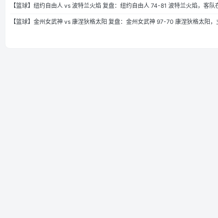
【篮球】纽约自由人 vs 波特兰火焰 复盘：纽约自由人 74-81 波特兰火焰，客
【篮球】金州女武神 vs 康涅狄格太阳 复盘：金州女武神 97-70 康涅狄格太阳