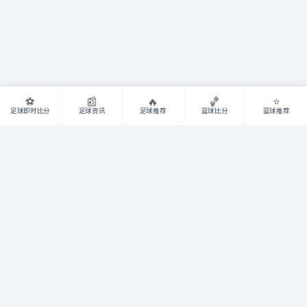
⚽
📰
🔥
🏀
⭐
足球即时比分
足球资讯
足球推荐
篮球比分
篮球推荐
足球比分
即时比分
·
完场比分
篮球比分
即时比分
·
完场比分
资讯预测
足球资讯
·
篮球资讯
足球预测
·
篮球预测
专题
世界杯
·
TAG 目录
·
球员转会
会员中心
·
登录
·
注册
网站地图