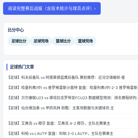
阅读完整赛后战报（含技术统计与球员点评）›
比分中心
足球比分
足球完场
篮球比分
篮球完场
足球热门文章
【足球】科夫后备队 vs 阿德莱德蓝鹰后备队 赛前推荐：近况交锋解析·客
【足球】哈曼利弗(中) vs 普罗格雷斯沙基特 复盘：哈曼利弗(中) 2-3 普罗格
【足球】贝尔康联U23 vs 堪培拉克罗帝亚FCU23 数据模型预测：排名赛程研判·
【足球】仙台维加泰 vs 甲府风林 前瞻：主客场数据与关键球员·主
【足球】艾弗克 vs 穆莎 复盘：艾弗克 4-2 穆莎，主队在赛果主
【足球】科帕 vs LAUTP 复盘：科帕 2-0 LAUTP，主队在赛果主