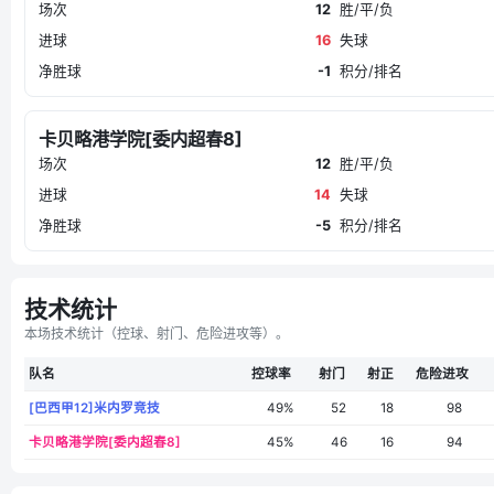
场次
12
胜/平/负
进球
16
失球
净胜球
-1
积分/排名
卡贝略港学院[委内超春8]
场次
12
胜/平/负
进球
14
失球
净胜球
-5
积分/排名
技术统计
本场技术统计（控球、射门、危险进攻等）。
队名
控球率
射门
射正
危险进攻
[巴西甲12]米内罗竞技
49%
52
18
98
卡贝略港学院[委内超春8]
45%
46
16
94