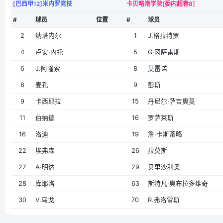
[巴西甲12]米内罗竞技
卡贝略港学院[委内超春8]
#
球员
位置
#
球员
2
纳塔内尔
1
J.格拉特罗
4
卢安·内托
5
G·冈萨雷斯
6
J.阿隆索
8
莫雷诺
8
麦孔
9
彭斯
9
卡西耶拉
15
丹尼尔·萨吉奥莫
11
伯纳德
16
罗萨莱斯
16
洛迪
19
詹·卡斯蒂略
22
埃弗森
26
拉莫斯
27
A·明达
29
贝里沙利奥
28
库耶洛
63
斯特凡·奥布拉多维奇
30
V.乌戈
70
R.弗洛雷斯