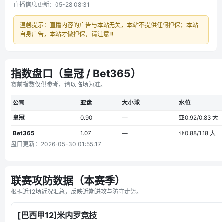
直播信息更新：05-28 08:31
温馨提示：直播内容的广告与本站无关，本站不提供任何担保；本站
自身广告，本站才做担保，请注意!!!
指数盘口（皇冠 / Bet365）
赛前指数仅供参考，请以临场为准。
公司
亚盘
大小球
水位
皇冠
0.90
—
亚0.92/0.83 大
Bet365
1.07
—
亚0.88/1.18 大
盘口更新：2026-05-30 01:55:17
联赛攻防数据（本赛季）
根据近12场近况汇总，反映近期进攻与防守走势。
[巴西甲12]米内罗竞技