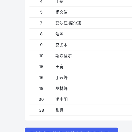
4
王捷
5
杨文洁
7
艾沙江·库尔班
8
浩鸾
9
克尤木
10
斯坎旦尔
15
王宽
16
丁云峰
19
巫林峰
30
凌中阳
38
张辉