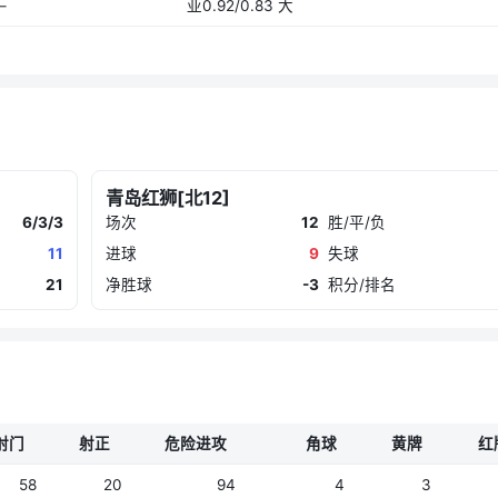
—
亚0.92/0.83 大
青岛红狮[北12]
6/3/3
场次
12
胜/平/负
11
进球
9
失球
21
净胜球
-3
积分/排名
射门
射正
危险进攻
角球
黄牌
红
58
20
94
4
3