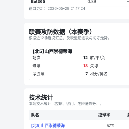
Bet365
0.89
盘口更新：2026-05-29 21:17:24
联赛攻防数据（本赛季）
根据近12场近况汇总，反映近期进攻与防守走势。
[北5]山西崇德荣海
场次
12
胜/平/负
进球
18
失球
净胜球
7
积分/排名
技术统计
本场技术统计（控球、射门、危险进攻等）。
队名
控球率
[北5]山西崇德荣海
57%