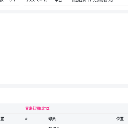
山队
0-1
2026-04-15
中乙
青岛红狮 vs 大连英博B队
青岛红狮[北12]
位置
#
球员
位置