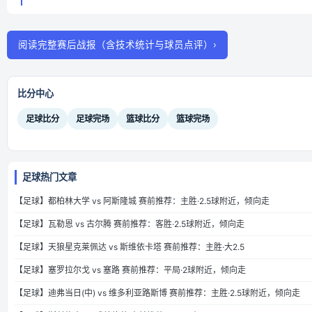
阅读完整赛后战报（含技术统计与球员点评）›
比分中心
足球比分
足球完场
篮球比分
篮球完场
足球热门文章
【足球】都柏林大学 vs 阿斯隆城 赛前推荐：主胜·2.5球附近，倾向走
【足球】瓦勒恩 vs 古尔腾 赛前推荐：客胜·2.5球附近，倾向走
【足球】天狼星克莱佩达 vs 斯维依卡塔 赛前推荐：主胜·大2.5
【足球】塞罗拉尔戈 vs 塞路 赛前推荐：平局·2球附近，倾向走
【足球】迪弗当日(中) vs 维多利亚路斯博 赛前推荐：主胜·2.5球附近，倾向走