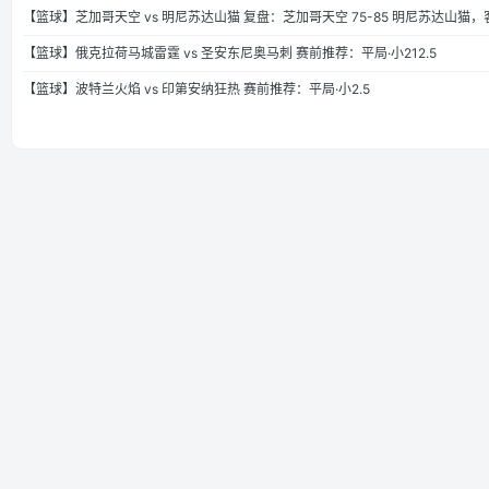
【篮球】芝加哥天空 vs 明尼苏达山猫 复盘：芝加哥天空 75-85 明尼苏达山猫
【篮球】俄克拉荷马城雷霆 vs 圣安东尼奥马刺 赛前推荐：平局·小212.5
【篮球】波特兰火焰 vs 印第安纳狂热 赛前推荐：平局·小2.5