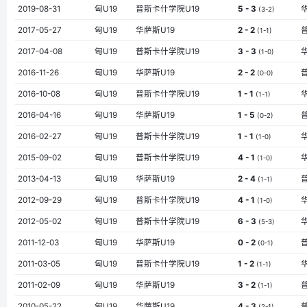
2019-08-31
匈U19
普斯卡什学院U19
5 - 3
(3-2)
2017-05-27
匈U19
华萨斯U19
2 - 2
(1-1)
2017-04-08
匈U19
普斯卡什学院U19
3 - 3
(1-0)
2016-11-26
匈U19
华萨斯U19
2 - 2
(0-0)
2016-10-08
匈U19
普斯卡什学院U19
1 - 1
(1-1)
2016-04-16
匈U19
华萨斯U19
1 - 5
(0-2)
2016-02-27
匈U19
普斯卡什学院U19
1 - 1
(1-0)
2015-09-02
匈U19
普斯卡什学院U19
4 - 1
(1-0)
2013-04-13
匈U19
华萨斯U19
2 - 4
(1-1)
2012-09-29
匈U19
普斯卡什学院U19
4 - 1
(1-0)
2012-05-02
匈U19
普斯卡什学院U19
6 - 3
(5-3)
2011-12-03
匈U19
华萨斯U19
0 - 2
(0-1)
2011-03-05
匈U19
普斯卡什学院U19
1 - 2
(1-1)
2011-02-09
匈U19
华萨斯U19
3 - 2
(1-1)
2010-05-22
匈U19
华萨斯U19
4 - 3
(2-1)