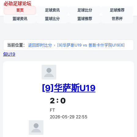
必劲足球论坛
首页
足球资讯
足球比分
足球推荐
篮球资讯
篮球比分
篮球推荐
世界杯
当前位置：
返回即时比分
›
[9]华萨斯U19 vs 普斯卡什学院U19[6]
匈U19
[9]华萨斯U19
2 : 0
FT
2026-05-29 22:55