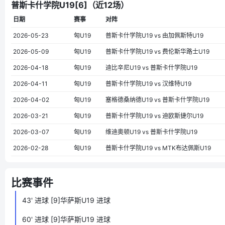
普斯卡什学院U19[6]（近12场）
日期
赛事
对阵
2026-05-23
匈U19
普斯卡什学院U19 vs 由加佩斯特U19
2026-05-09
匈U19
普斯卡什学院U19 vs 费伦斯华路士U19
2026-04-18
匈U19
迪比辛尼U19 vs 普斯卡什学院U19
2026-04-11
匈U19
普斯卡什学院U19 vs 汉维特U19
2026-04-02
匈U19
塞格德桑纳德U19 vs 普斯卡什学院U19
2026-03-21
匈U19
普斯卡什学院U19 vs 迪欧斯捷尔U19
2026-03-07
匈U19
维迪奥顿U19 vs 普斯卡什学院U19
2026-02-28
匈U19
普斯卡什学院U19 vs MTK布达佩斯U19
比赛事件
43'
进球
[9]华萨斯U19 进球
60'
进球
[9]华萨斯U19 进球