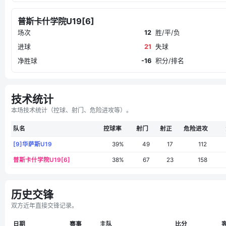
普斯卡什学院U19[6]
场次
12
胜/平/负
进球
21
失球
净胜球
-16
积分/排名
技术统计
本场技术统计（控球、射门、危险进攻等）。
队名
控球率
射门
射正
危险进攻
[9]华萨斯U19
39%
49
17
112
普斯卡什学院U19[6]
38%
67
23
158
历史交锋
双方近年直接交锋记录。
日期
赛事
主队
比分