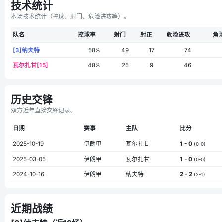
技术统计
本场技术统计（控球、射门、危险进攻等）。
队名
控球率
射门
射正
危险进攻
角
[3]纳夫特
58%
49
17
74
瓦尔扎甘[15]
48%
25
9
46
历史交锋
双方近年直接交锋记录。
日期
赛事
主队
比分
2025-10-19
伊朗甲
瓦尔扎甘
1 - 0
(0-0)
2025-03-05
伊朗甲
瓦尔扎甘
1 - 0
(0-0)
2024-10-16
伊朗甲
纳夫特
2 - 2
(2-1)
近期战绩