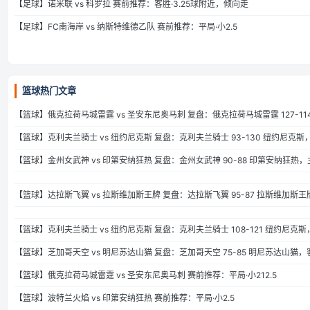
【足球】诺米联 vs 科罗拉 赛前推荐：客胜·3.25球附近，倾向走
【足球】FC南海岸 vs 纳斯特维德乙队 赛前推荐：平局·小2.5
篮球热门文章
【篮球】俄克拉荷马城雷霆 vs 圣安东尼奥马刺 复盘：俄克拉荷马城雷霆 127-1
【篮球】克利夫兰骑士 vs 纽约尼克斯 复盘：克利夫兰骑士 93-130 纽约尼克
【篮球】金州女武神 vs 印第安纳狂热 复盘：金州女武神 90-88 印第安纳狂热
【篮球】达拉斯飞翼 vs 拉斯维加斯王牌 复盘：达拉斯飞翼 95-87 拉斯维加斯
【篮球】克利夫兰骑士 vs 纽约尼克斯 复盘：克利夫兰骑士 108-121 纽约尼克
【篮球】芝加哥天空 vs 明尼苏达山猫 复盘：芝加哥天空 75-85 明尼苏达山猫
【篮球】俄克拉荷马城雷霆 vs 圣安东尼奥马刺 赛前推荐：平局·小212.5
【篮球】波特兰火焰 vs 印第安纳狂热 赛前推荐：平局·小2.5