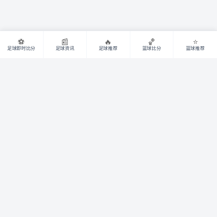
⚽
📰
🔥
🏀
⭐
足球即时比分
足球资讯
足球推荐
篮球比分
篮球推荐
足球比分
即时比分
·
完场比分
篮球比分
即时比分
·
完场比分
资讯预测
足球资讯
·
篮球资讯
足球预测
·
篮球预测
专题
世界杯
·
TAG 目录
·
球员转会
会员中心
·
登录
·
注册
网站地图
首页
·
站点地图
更新：2026-05-29 16:04