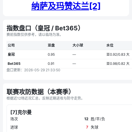
纳萨及玛赞达兰[2]
指数盘口（皇冠 / Bet365）
赛前指数仅供参考，请以临场为准。
公司
亚盘
大小球
水位
皇冠
0.95
—
亚0.92/0.83 大
Bet365
0.91
—
亚0.98/0.82 大
盘口更新：2026-05-29 21:33:50
联赛攻防数据（本赛季）
根据近12场近况汇总，反映近期进攻与防守走势。
[7]克尔曼
场次
12
胜/平/负
进球
7
失球