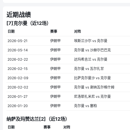
近期战绩
[7]克尔曼（近12场）
日期
赛事
对阵
2026-05-21
伊朗甲
埃斯兰沙尔 vs 克尔曼
2026-05-14
伊朗甲
克尔曼 vs 沙赫尔巴巴克
2026-02-22
伊朗甲
达玛希吉兰 vs 克尔曼
2026-02-15
伊朗甲
克尔曼 vs 瓦尔扎甘
2026-02-09
伊朗甲
比萨克尔曼沙 vs 克尔曼
2026-02-02
伊朗甲
克尔曼 vs 谢纳瓦尔格什姆
2026-01-27
伊朗甲
尼洛耶扎米尼 vs 克尔曼
2026-01-20
伊朗甲
克尔曼 vs 塞柏
纳萨及玛赞达兰[2]（近12场）
日期
赛事
对阵