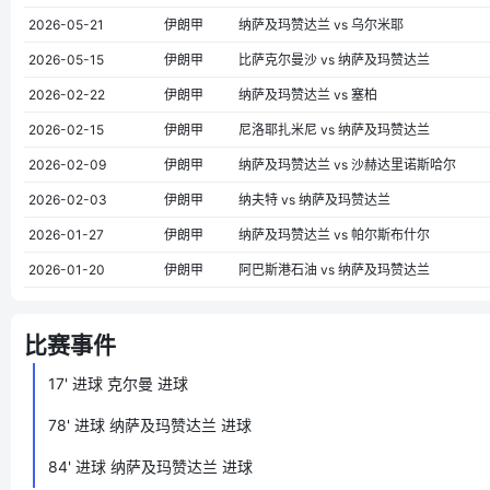
2026-05-21
伊朗甲
纳萨及玛赞达兰 vs 乌尔米耶
2026-05-15
伊朗甲
比萨克尔曼沙 vs 纳萨及玛赞达兰
2026-02-22
伊朗甲
纳萨及玛赞达兰 vs 塞柏
2026-02-15
伊朗甲
尼洛耶扎米尼 vs 纳萨及玛赞达兰
2026-02-09
伊朗甲
纳萨及玛赞达兰 vs 沙赫达里诺斯哈尔
2026-02-03
伊朗甲
纳夫特 vs 纳萨及玛赞达兰
2026-01-27
伊朗甲
纳萨及玛赞达兰 vs 帕尔斯布什尔
2026-01-20
伊朗甲
阿巴斯港石油 vs 纳萨及玛赞达兰
比赛事件
17'
进球
克尔曼 进球
78'
进球
纳萨及玛赞达兰 进球
84'
进球
纳萨及玛赞达兰 进球