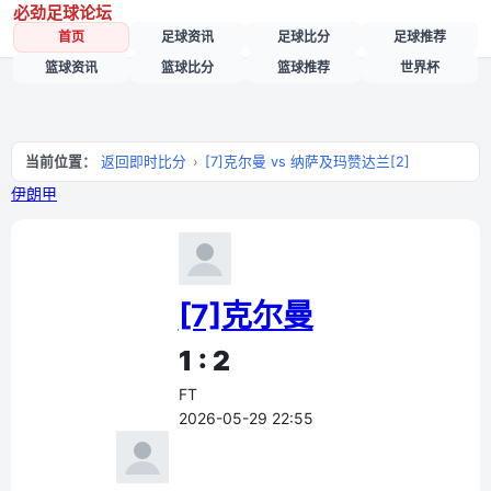
必劲足球论坛
首页
足球资讯
足球比分
足球推荐
篮球资讯
篮球比分
篮球推荐
世界杯
当前位置：
返回即时比分
›
[7]克尔曼 vs 纳萨及玛赞达兰[2]
伊朗甲
[7]克尔曼
1 : 2
FT
2026-05-29 22:55