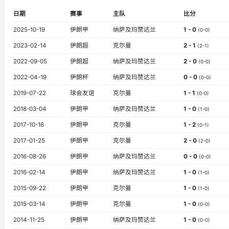
日期
赛事
主队
比分
2025-10-19
伊朗甲
纳萨及玛赞达兰
1 - 0
(0-0)
2023-02-14
伊朗超
克尔曼
2 - 1
(2-1)
2022-09-05
伊朗超
纳萨及玛赞达兰
2 - 0
(0-0)
2022-04-19
伊朗杯
纳萨及玛赞达兰
0 - 0
(0-0)
2019-07-22
球会友谊
克尔曼
1 - 1
(0-0)
2018-03-04
伊朗甲
纳萨及玛赞达兰
1 - 0
(1-0)
2017-10-16
伊朗甲
克尔曼
1 - 2
(0-1)
2017-01-25
伊朗甲
克尔曼
2 - 0
(2-0)
2016-08-26
伊朗甲
纳萨及玛赞达兰
0 - 0
(0-0)
2016-02-14
伊朗甲
纳萨及玛赞达兰
1 - 0
(1-0)
2015-09-22
伊朗甲
克尔曼
1 - 0
(1-0)
2015-03-14
伊朗甲
克尔曼
1 - 0
(0-0)
2014-11-25
伊朗甲
纳萨及玛赞达兰
1 - 0
(0-0)