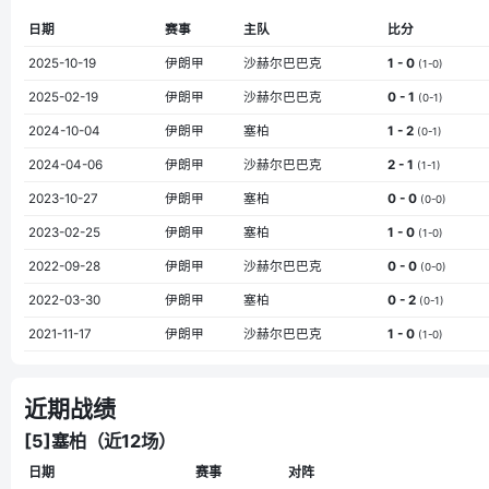
日期
赛事
主队
比分
2025-10-19
伊朗甲
沙赫尔巴巴克
1 - 0
(1-0)
2025-02-19
伊朗甲
沙赫尔巴巴克
0 - 1
(0-1)
2024-10-04
伊朗甲
塞柏
1 - 2
(0-1)
2024-04-06
伊朗甲
沙赫尔巴巴克
2 - 1
(1-1)
2023-10-27
伊朗甲
塞柏
0 - 0
(0-0)
2023-02-25
伊朗甲
塞柏
1 - 0
(1-0)
2022-09-28
伊朗甲
沙赫尔巴巴克
0 - 0
(0-0)
2022-03-30
伊朗甲
塞柏
0 - 2
(0-1)
2021-11-17
伊朗甲
沙赫尔巴巴克
1 - 0
(1-0)
近期战绩
[5]塞柏（近12场）
日期
赛事
对阵