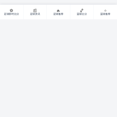
⚽
📰
🔥
🏀
⭐
足球即时比分
足球资讯
足球推荐
篮球比分
篮球推荐
足球比分
即时比分
·
完场比分
篮球比分
即时比分
·
完场比分
资讯预测
足球资讯
·
篮球资讯
足球预测
·
篮球预测
专题
世界杯
·
TAG 目录
·
球员转会
会员中心
·
登录
·
注册
网站地图
首页
·
站点地图
更新：2026-05-29 16:04
声明：
本网资讯仅供体育爱好者浏览、购买中国足彩参考之用。任何人不得用于非法用
途，否则责任自负。本网所登载广告均为广告客户的个人意见及表达方式，和本网无任何
关系。链接的广告仅限于体育或中国足彩推荐信息、不得含有色情、政治或博彩信息，如