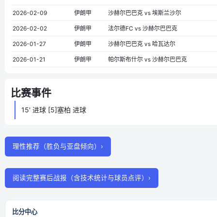
2026-02-09
伊朗甲
沙赫尔巴巴克 vs 埃斯兰沙尔
2026-02-02
伊朗甲
法尔德FC vs 沙赫尔巴巴克
2026-01-27
伊朗甲
沙赫尔巴巴克 vs 哈瓦达尔
2026-01-21
伊朗甲
帕尔斯布什尔 vs 沙赫尔巴巴克
比赛事件
15'
进球
[5]塞柏 进球
理性推荐（胜负与亚盘倾向）›
阅读完整赛后战报（含技术统计与球员点评）›
比分中心