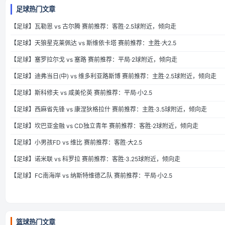
足球热门文章
【足球】瓦勒恩 vs 古尔腾 赛前推荐：客胜·2.5球附近，倾向走
【足球】天狼星克莱佩达 vs 斯维依卡塔 赛前推荐：主胜·大2.5
【足球】塞罗拉尔戈 vs 塞路 赛前推荐：平局·2球附近，倾向走
【足球】迪弗当日(中) vs 维多利亚路斯博 赛前推荐：主胜·2.5球附近，倾向走
【足球】斯科修夫 vs 咸美伦英 赛前推荐：平局·小2.5
【足球】西麻省先锋 vs 康涅狄格拉什 赛前推荐：主胜·3.5球附近，倾向走
【足球】坎巴亚金融 vs CD独立青年 赛前推荐：客胜·2球附近，倾向走
【足球】小男孩FD vs 维比 赛前推荐：客胜·大2.5
【足球】诺米联 vs 科罗拉 赛前推荐：客胜·3.25球附近，倾向走
【足球】FC南海岸 vs 纳斯特维德乙队 赛前推荐：平局·小2.5
篮球热门文章