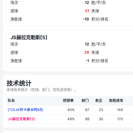
场次
12
胜/平/负
进球
21
失球
净胜球
-10
积分/排名
JS赫拉克勒斯[5]
场次
12
胜/平/负
进球
28
失球
净胜球
-1
积分/排名
技术统计
本场技术统计（控球、射门、危险进攻等）。
队名
控球率
射门
射正
危险进攻
[7]SJK阿卡泰米阿B队
40%
67
23
146
JS赫拉克勒斯[5]
49%
88
30
170