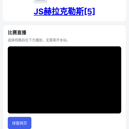
JS赫拉克勒斯[5]
比赛直播
选择线路后在下方播放，无需离开本站。
球客网页