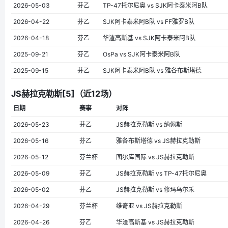
2026-05-03
芬乙
TP-47托尔尼奥 vs SJK阿卡泰米阿B队
2026-04-22
芬乙
SJK阿卡泰米阿B队 vs FF雅罗B队
2026-04-18
芬乙
华渣高斯基 vs SJK阿卡泰米阿B队
2025-09-21
芬乙
OsPa vs SJK阿卡泰米阿B队
2025-09-15
芬乙
SJK阿卡泰米阿B队 vs 雅各布斯塔德
JS赫拉克勒斯[5]（近12场）
日期
赛事
对阵
2026-05-23
芬乙
JS赫拉克勒斯 vs 纳佩斯
2026-05-16
芬乙
雅各布斯塔德 vs JS赫拉克勒斯
2026-05-12
芬兰杯
图尔库国际 vs JS赫拉克勒斯
2026-05-09
芬乙
JS赫拉克勒斯 vs TP-47托尔尼奥
2026-05-02
芬乙
JS赫拉克勒斯 vs 修玛乌尔禾
2026-04-29
芬兰杯
维奇亚 vs JS赫拉克勒斯
2026-04-26
芬乙
华渣高斯基 vs JS赫拉克勒斯