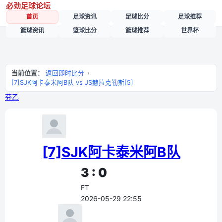
必劲足球论坛
首页
足球资讯
足球比分
足球推荐
篮球资讯
篮球比分
篮球推荐
世界杯
当前位置：
返回即时比分
›
[7]SJK阿卡泰米阿B队 vs JS赫拉克勒斯[5]
芬乙
[7]SJK阿卡泰米阿B队
3 : 0
FT
2026-05-29 22:55