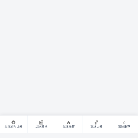
⚽
📰
🔥
🏀
⭐
足球即时比分
足球资讯
足球推荐
篮球比分
篮球推荐
足球比分
即时比分
·
完场比分