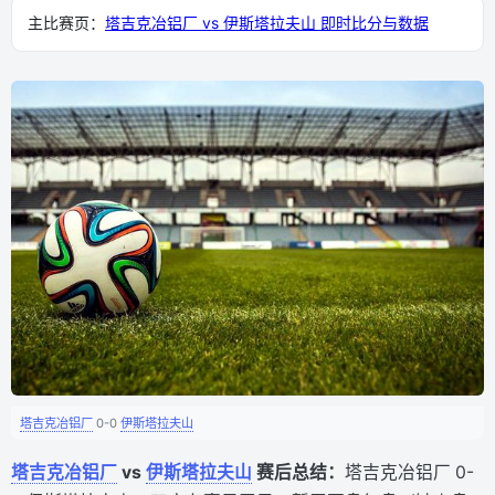
主比赛页：
塔吉克冶铝厂 vs 伊斯塔拉夫山 即时比分与数据
塔吉克冶铝厂
0-0
伊斯塔拉夫山
塔吉克冶铝厂
vs
伊斯塔拉夫山
赛后总结：
塔吉克冶铝厂 0-