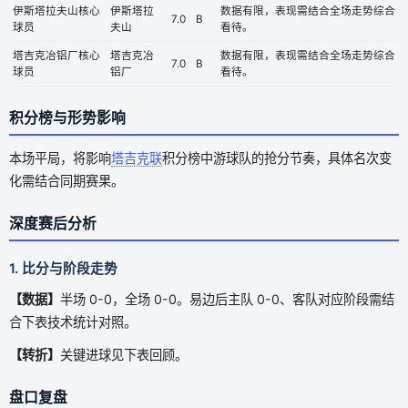
伊斯塔拉夫山核心
伊斯塔拉
数据有限，表现需结合全场走势综合
7.0
B
球员
夫山
看待。
塔吉克冶铝厂核心
塔吉克冶
数据有限，表现需结合全场走势综合
7.0
B
球员
铝厂
看待。
积分榜与形势影响
本场平局，将影响
塔吉克联
积分榜中游球队的抢分节奏，具体名次变
化需结合同期赛果。
深度赛后分析
1. 比分与阶段走势
【数据】
半场 0-0，全场 0-0。易边后主队 0-0、客队对应阶段需结
合下表技术统计对照。
【转折】
关键进球见下表回顾。
盘口复盘