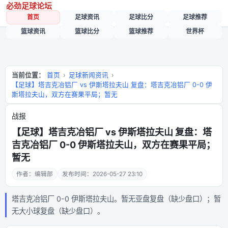
必劲足球论坛
首页
足球资讯
足球比分
足球推荐
篮球资讯
篮球比分
篮球推荐
世界杯
当前位置：
首页
›
足球新闻资讯
›
【足球】塔吉克冶铝厂 vs 伊斯塔拉夫山 复盘：塔吉克冶铝厂 0-0 伊
斯塔拉夫山，双方在赛果平局；暂无
战报
【足球】塔吉克冶铝厂 vs 伊斯塔拉夫山 复盘：塔
吉克冶铝厂 0-0 伊斯塔拉夫山，双方在赛果平局；
暂无
作者：编辑部
发布时间：2026-05-27 23:10
塔吉克冶铝厂 0-0 伊斯塔拉夫山。暂无亚盘复盘（缺少盘口）；暂
无大小球复盘（缺少盘口）。