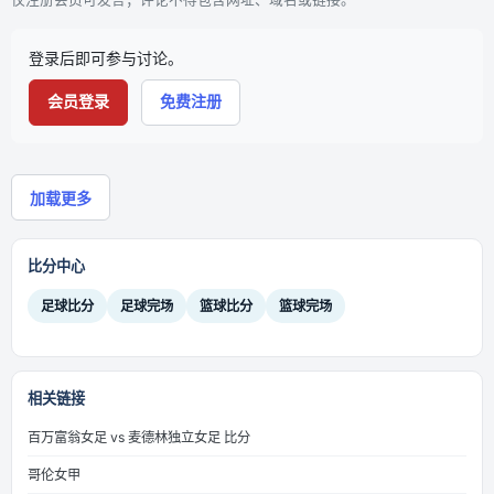
登录后即可参与讨论。
会员登录
免费注册
加载更多
比分中心
足球比分
足球完场
篮球比分
篮球完场
相关链接
百万富翁女足 vs 麦德林独立女足 比分
哥伦女甲