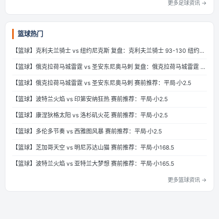
更多足球资讯 →
篮球热门
【篮球】克利夫兰骑士 vs 纽约尼克斯 复盘：克利夫兰骑士 93-130 纽约尼克斯，客队在赛果
【篮球】俄克拉荷马城雷霆 vs 圣安东尼奥马刺 复盘：俄克拉荷马城雷霆 127-114 圣安东尼奥马刺，主队在
【篮球】俄克拉荷马城雷霆 vs 圣安东尼奥马刺 赛前推荐：平局·小2.5
【篮球】波特兰火焰 vs 印第安纳狂热 赛前推荐：平局·小2.5
【篮球】康涅狄格太阳 vs 洛杉矶火花 赛前推荐：平局·小2.5
【篮球】多伦多节奏 vs 西雅图风暴 赛前推荐：平局·小2.5
【篮球】芝加哥天空 vs 明尼苏达山猫 赛前推荐：平局·小168.5
【篮球】波特兰火焰 vs 亚特兰大梦想 赛前推荐：平局·小165.5
更多篮球资讯 →